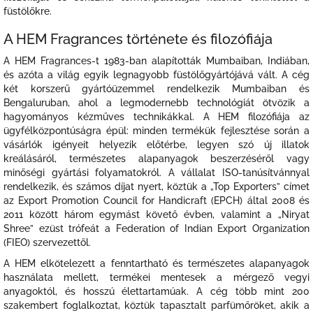
füstölőkre.
A HEM Fragrances története és filozófiája
A HEM Fragrances-t 1983-ban alapították Mumbaiban, Indiában,
és azóta a világ egyik legnagyobb füstölőgyártójává vált. A cég
két korszerű gyártóüzemmel rendelkezik Mumbaiban és
Bengaluruban, ahol a legmodernebb technológiát ötvözik a
hagyományos kézműves technikákkal. A HEM filozófiája az
ügyfélközpontúságra épül: minden termékük fejlesztése során a
vásárlók igényeit helyezik előtérbe, legyen szó új illatok
kreálásáról, természetes alapanyagok beszerzéséről vagy
minőségi gyártási folyamatokról. A vállalat ISO-tanúsítvánnyal
rendelkezik, és számos díjat nyert, köztük a „Top Exporters” címet
az Export Promotion Council for Handicraft (EPCH) által 2008 és
2011 között három egymást követő évben, valamint a „Niryat
Shree” ezüst trófeát a Federation of Indian Export Organization
(FIEO) szervezettől.
A HEM elkötelezett a fenntartható és természetes alapanyagok
használata mellett, termékei mentesek a mérgező vegyi
anyagoktól, és hosszú élettartamúak. A cég több mint 200
szakembert foglalkoztat, köztük tapasztalt parfümőröket, akik a