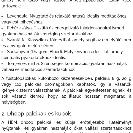
amely nem túlzó vagy füstös. A legnépszerűbb illatok közé
tartoznak:
Levendula: Nyugtató és relaxáló hatású, ideális meditációhoz
vagy esti pihenéshez.
Fehér zsálya: Tisztító és energetizáló tulajdonságairól ismert,
gyakran használják smudging szertartásokhoz.
Szantálfa: Klasszikus, földes illat, amely segít az elmélyülésben
és a nyugalom elérésében.
Sárkányvér (Dragon’s Blood): Mély, enyhén édes illat, amely
spirituális gyakorlatokhoz ideális.
Tömjén és mirha: Szentséges kombináció, gyakran használják
vallási és meditációs szertartásokhoz.
A füstölőpálcikák különböző kiszerelésekben, például 8 g, 20 g
vagy 120 pálcikás csomagokban kaphatók, így a vásárlók
igényeik szerint választhatnak. A pálcikák egyenletesen égnek, és
sok vásárló kiemeli, hogy az illatuk hosszan megmarad a
helyiségben.
2. Dhoop pálcikák és kúpok
A HEM dhoop pálcikái és kúpjai erőteljesebb illatélményt
nyújtanak, és gyakran használják őket vallási szertartásokhoz