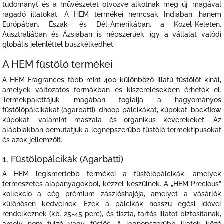
tudományt és a művészetet ötvözve alkotnak meg új, magával
ragadó illatokat. A HEM termékei nemcsak Indiában, hanem
Európában, Észak- és Dél-Amerikában, a Közel-Keleten,
Ausztráliában és Ázsiában is népszerűek, így a vállalat valódi
globális jelenléttel büszkélkedhet.
A HEM füstölő termékei
A HEM Fragrances több mint 400 különböző illatú füstölőt kínál,
amelyek változatos formákban és kiszerelésekben érhetők el.
Termékpalettájuk magában foglalja a hagyományos
füstölőpálcikákat (agarbatti), dhoop pálcikákat, kúpokat, backflow
kúpokat, valamint maszala és organikus keverékeket. Az
alábbiakban bemutatjuk a legnépszerűbb füstölő terméktípusokat
és azok jellemzőit.
1. Füstölőpálcikák (Agarbatti)
A HEM legismertebb termékei a füstölőpálcikák, amelyek
természetes alapanyagokból, kézzel készülnek. A „HEM Precious”
kollekció a cég prémium zászlóshajója, amelyet a vásárlók
különösen kedvelnek. Ezek a pálcikák hosszú égési idővel
rendelkeznek (kb. 25-45 perc), és tiszta, tartós illatot biztosítanak,