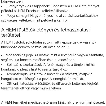
környezetben.
Illatgyertyák és szappanok: Kiegészítik a HEM illatélményét,
például a „HEM Precious” kollekció illataival.
Pooja samagri: Hagyományos indiai vallási szertartásokhoz
szükséges kellékek, mint például a kámfor.
A HEM füstölők előnyei és felhasználási
területei
A HEM füstölők sokoldalúságuk miatt népszerűek. A vásárlók
különböző célokra használják őket, például:
Meditáció és jóga: Az illatok, mint a levendula vagy a szantálfa,
segítenek a koncentrációban és a relaxációban.
Spirituális szertartások: A fehér zsálya és a tömjén-mirha
kombináció ideális tisztító szertartásokhoz.
Aromaterápia: Az illatok csökkentik a stresszt, javítják a
hangulatot és elősegítik a pozitív energiák áramlását.
Otthoni illatosítás: A füstölők és diffúzorok kellemes légkört
teremtenek otthon vagy munkahelyen.
A HEM termékei megfizethető áron kínálnak prémium minőséget,