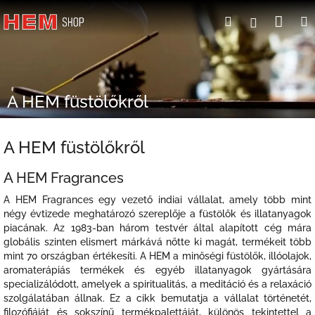
Ugrás
Kosá
Keresés
Bejelent
a
fő
tartalomhoz
A HEM füstölőkről
A HEM füstölőkről
A HEM Fragrances
A HEM Fragrances egy vezető indiai vállalat, amely több mint
négy évtizede meghatározó szereplője a füstölők és illatanyagok
piacának. Az 1983-ban három testvér által alapított cég mára
globális szinten elismert márkává nőtte ki magát, termékeit több
mint 70 országban értékesíti. A HEM a minőségi füstölők, illóolajok,
aromaterápiás termékek és egyéb illatanyagok gyártására
specializálódott, amelyek a spiritualitás, a meditáció és a relaxáció
szolgálatában állnak. Ez a cikk bemutatja a vállalat történetét,
filozófiáját és sokszínű termékpalettáját, különös tekintettel a