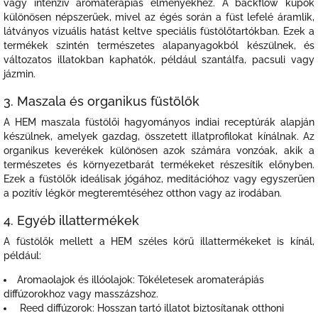
vagy intenzív aromaterápiás élményekhez. A backflow kúpok
különösen népszerűek, mivel az égés során a füst lefelé áramlik,
látványos vizuális hatást keltve speciális füstölőtartókban. Ezek a
termékek szintén természetes alapanyagokból készülnek, és
változatos illatokban kaphatók, például szantálfa, pacsuli vagy
jázmin.
3. Maszala és organikus füstölők
A HEM maszala füstölői hagyományos indiai receptúrák alapján
készülnek, amelyek gazdag, összetett illatprofilokat kínálnak. Az
organikus keverékek különösen azok számára vonzóak, akik a
természetes és környezetbarát termékeket részesítik előnyben.
Ezek a füstölők ideálisak jógához, meditációhoz vagy egyszerűen
a pozitív légkör megteremtéséhez otthon vagy az irodában.
4. Egyéb illattermékek
A füstölők mellett a HEM széles körű illattermékeket is kínál,
például:
Aromaolajok és illóolajok: Tökéletesek aromaterápiás
diffúzorokhoz vagy masszázshoz.
Reed diffúzorok: Hosszan tartó illatot biztosítanak otthoni