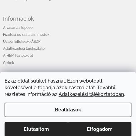
Információk
A vásárlás lépései
Fizetési és szállítási módok
Üzleti feltételek (ÁSZF)
Adatkezelési tájékoztató
A HEM füstölőkről
Cikkek
Ez az oldal sütiket használ. Ezen weboldalt
Online fizetési lehetőséget biztosítunk
követésével elfogadja azok használatát. További
részletes információ az
Adatkezelési tájékoztatóban
.
Beállítások
Elutasítom
Elfogadom
Copyright 2026
HEMShop.hu
. Minden jog fenntartva.
Shoptet készítette
Süti beállítások szerkesztése