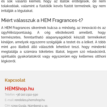
és sok vásárló kiemeli, hogy az illatok erőteljesek, de nem
tolakodóak, valamint a füstölők kevés füstöt termelnek, így nem
irritálják a légutakat.
Miért válasszuk a HEM Fragrances-t?
A HEM Fragrances sikerének kulcsa a minőség, az innováció és az
ügyfélközpontúság. A cég elkötelezett amellett, hogy
természetes, fenntartható alapanyagokból készült termékeket
kínáljon, amelyek egyszerre szolgálják a testet és a lelket. A több
mint 400 illatból álló választék lehetővé teszi, hogy mindenki
megtalálja a számára tökéletes illatot, legyen szó relaxációról,
spirituális gyakorlatokról vagy egyszerűen egy kellemes otthoni
légkörről.
L
á
Kapcsolat
b
HEMShop.hu
l
é
Telefon:
+36 (20) 2322-590
c
E-mail:
rendeles@hemshop.hu
Cím:
5700 Gyula, Nürnbergi u. 10.