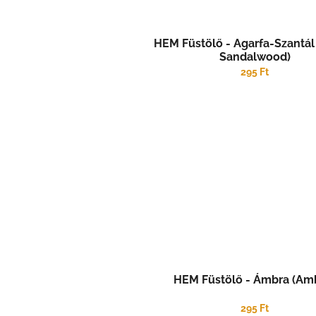
HEM Füstölő - Agarfa-Szantál
Sandalwood)
295 Ft
HEM Füstölő - Ámbra (Am
295 Ft