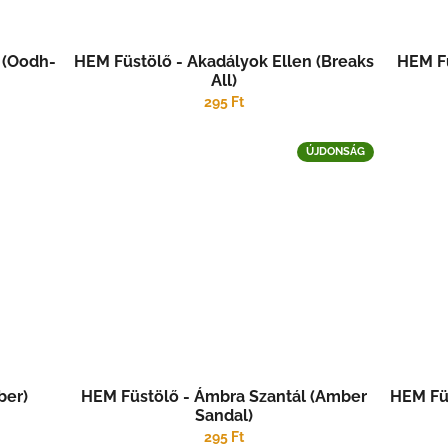
 (Oodh-
HEM Füstölő - Akadályok Ellen (Breaks
HEM Fü
All)
295 Ft
ÚJDONSÁG
ber)
HEM Füstölő - Ámbra Szantál (Amber
HEM Füs
Sandal)
295 Ft