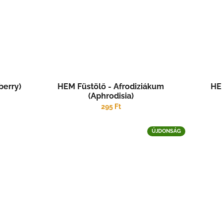
berry)
HEM Füstölő - Afrodiziákum
HE
(Aphrodisia)
295 Ft
ÚJDONSÁG