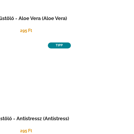
stölő - Aloe Vera (Aloe Vera)
295 Ft
TIPP
tölő - Antistressz (Antistress)
295 Ft