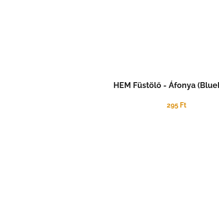
HEM Füstölő - Áfonya (Blue
295 Ft