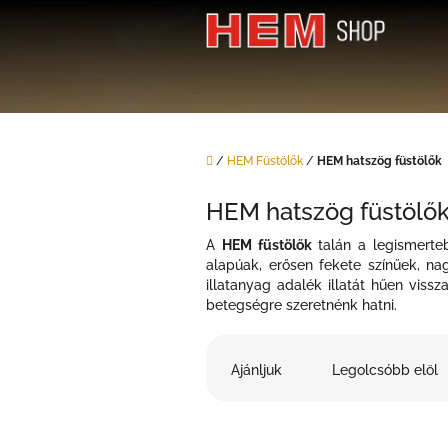
Ugrás
a
fő
tartalomhoz
Kezdőlap
/
HEM Füstölők
/
HEM hatszög füstölők
HEM hatszög füstölő
A
HEM füstölők
talán a legismerteb
alapúak, erősen fekete színűek, nag
illatanyag adalék illatát hűen viss
betegségre szeretnénk hatni.
T
e
Ajánljuk
Legolcsóbb elöl
r
m
é