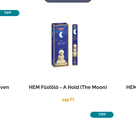
TIPP
even
HEM Füstölő - A Hold (The Moon)
HEM
295 Ft
TIPP