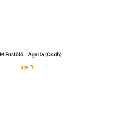
M Füstölő - Agarfa (Oodh)
295 Ft