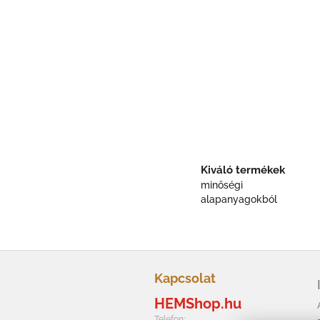
Kiváló termékek
minőségi
alapanyagokból
L
á
Kapcsolat
b
HEMShop.hu
l
Telefon: