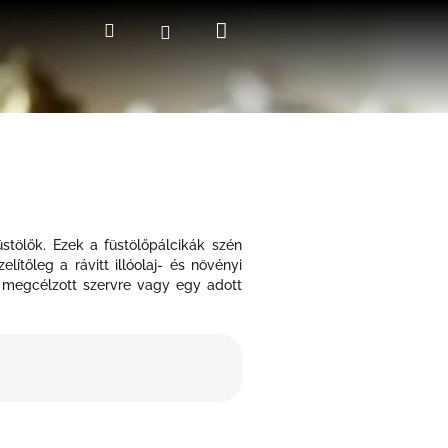
Kosár
Keresés
Bejelentkezés
stölők. Ezek a
füstölőpálcikák
szén
ítőleg a rávitt illóolaj- és növényi
gy megcélzott szervre vagy egy adott