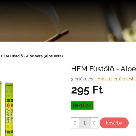
HEM Füstölő - Aloe Vera (Aloe Vera)
HEM Füstölő - Aloe
A
3 értékelés
Ugrás az értékelésh
termék
295 Ft
átlagos
értékelése
Egységár:
5-
Raktáron
ből
4,3
csillag.
Kosárba