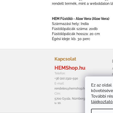
rendelt termék, mint a weboldalon l
HEM Füstölő - Aloe Vera (Aloe Vera)
Származási hely: India
Füstölőpálcák száma: 20db
Füstölőpálcák hossza: 20 cm
Égési ideje: kb. 30 perc
L
á
Kapcsolat
b
HEMShop.hu
l
é
Telefon:
c
+36 (20) 2322-590
E-mail:
Ez az oldal
rendeles@hemshop.hu
követésével
Cím:
További rés
5700 Gyula, Nürnbergi
tájékoztat
u. 10.