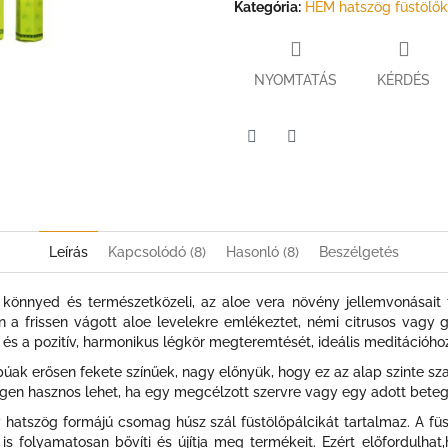
Kategória
:
HEM hatszög füstölők
NYOMTATÁS
KÉRDÉS
Twitter
Facebook
Leírás
Kapcsolódó (8)
Hasonló (8)
Beszélgetés
s, könnyed és természetközeli, az aloe vera növény jellemvonásait t
n a frissen vágott aloe levelekre emlékeztet, némi citrusos vagy 
st és a pozitív, harmonikus légkör megteremtését, ideális meditációhoz
úak erősen fekete színűek, nagy előnyük, hogy ez az alap szinte sz
 Ez igen hasznos lehet, ha egy megcélzott szervre vagy egy adott bete
atszög formájú csomag húsz szál füstölőpálcikát tartalmaz. A füst
is folyamatosan bővíti és újítja meg termékeit. Ezért előfordulh