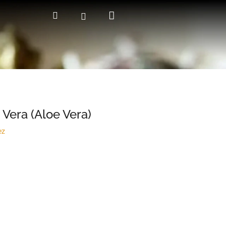
Kosár
Keresés
Bejelentkezés
 Vera (Aloe Vera)
ez