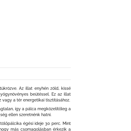
ükrözve. Az illat enyhén zöld, kissé
gyógynövényes beütéssel. Ez az illat
 vagy a tér energetikai tisztításához.
agtalan, így a pálca megközelítőleg a
gség ellen szeretnénk hatni.
ölőpálcika égési ideje 30 perc. Mint
at,hogy más csomagolásban érkezik a