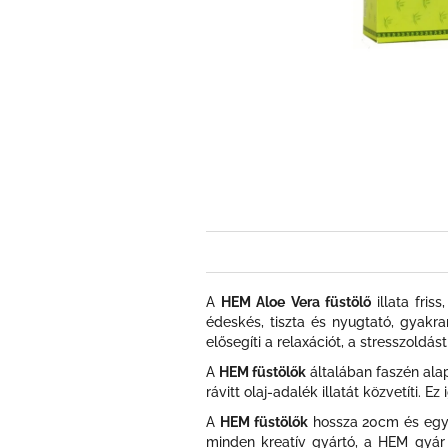
A
HEM Aloe Vera füstölő
illata fris
édeskés, tiszta és nyugtató, gyakra
elősegíti a relaxációt, a stresszoldá
A
HEM füstölők
általában faszén alap
rávitt olaj-adalék illatát közvetíti.
A
HEM füstölők
hossza 20cm és egy h
minden kreatív gyártó, a HEM gyár 