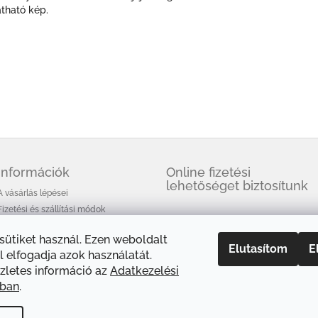
átható kép.
Információk
Online fizetési
lehetőséget biztosítunk
A vásárlás lépései
Fizetési és szállítási módok
Üzleti feltételek (ÁSZF)
 sütiket használ. Ezen weboldalt
Adatkezelési tájékoztató
Elutasítom
E
 elfogadja azok használatát.
A HEM füstölőkről
zletes információ az
Adatkezelési
Cikkek
óban
.