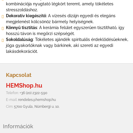
kombinációja nyugtató légkört teremt, amely tökéletes
stresszoldáshoz.
Dekoratív kiegészítő
: A vízesés dizájn egyedi és elegáns
megjelenést kölcsönöz bármely helyiségnek.
Könnyű tisztítás
: A kerámia felület egyszerűen tisztítható, így
hosszú távon is megőrzi szépségét.
Sokoldalúság
: Tökéletes ajándék spirituális érdeklődésűeknek,
jóga gyakorlóknak vagy bárkinek, aki szereti az egyedi
lakásdekorációt.
L
á
Kapcsolat
b
HEMShop.hu
l
é
Telefon:
+36 (20) 2322-590
c
E-mail:
rendeles@hemshop.hu
Cím:
5700 Gyula, Nürnbergi u. 10.
Információk