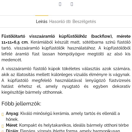
Twitter
Facebook
Leírás
Hasonló (8)
Beszélgetés
Füstölőtartó visszaáramló kúpfüstölőhöz (backflow), mérete
11×11×6,5 cm.
Kerámiából készült matt, sötétbarna színű füstölő
tartó, visszaáramló kúpfüstölők használatához. A kúpfüstölőből
lefelé áramló füst lassan hömpölyögve megtölti az alsó kis
medencét.
A visszaáramló füstölő kúpok tökéletes választás azok számára,
akik az illatosítás mellett különleges vizuális élményre is vágynak.
A kúpfüstölő megfelelő használatával lenyűgöző füstvízesés
hatást érhetsz el, amely nyugtató és egyben dekoratív
kiegészítője bármely otthonnak.
Főbb jellemzők:
Anyag
: Kiváló minőségű kerámia, amely tartós és ellenáll a
hőnek.
Méret
: Kompakt és helytakarékos, ideális bármely otthoni térbe
Dizájn
: Elegáns, vízesés ihlette forma, amely harmonikusan