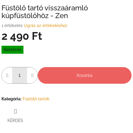
Füstölő tartó visszaáramló
kúpfüstölőhöz - Zen
A
1 értékelés
Ugrás az értékeléshez
termék
2 490 Ft
átlagos
értékelése
Egységár:
5-
Raktáron
ből
5,0
csillag.
Kosárba
Kategória
:
Füstölő tartók
KÉRDÉS