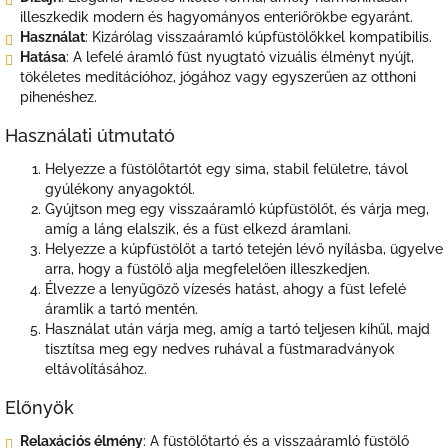
illeszkedik modern és hagyományos enteriőrökbe egyaránt.
Használat
: Kizárólag visszaáramló kúpfüstölőkkel kompatibilis.
Hatása
: A lefelé áramló füst nyugtató vizuális élményt nyújt,
tökéletes meditációhoz, jógához vagy egyszerűen az otthoni
pihenéshez.
Használati útmutató
Helyezze a füstölőtartót egy sima, stabil felületre, távol
gyúlékony anyagoktól.
Gyújtson meg egy visszaáramló kúpfüstölőt, és várja meg,
amíg a láng elalszik, és a füst elkezd áramlani.
Helyezze a kúpfüstölőt a tartó tetején lévő nyílásba, ügyelve
arra, hogy a füstölő alja megfelelően illeszkedjen.
Élvezze a lenyűgöző vízesés hatást, ahogy a füst lefelé
áramlik a tartó mentén.
Használat után várja meg, amíg a tartó teljesen kihűl, majd
tisztítsa meg egy nedves ruhával a füstmaradványok
eltávolításához.
Előnyök
Relaxációs élmény
: A füstölőtartó és a visszaáramló füstölő