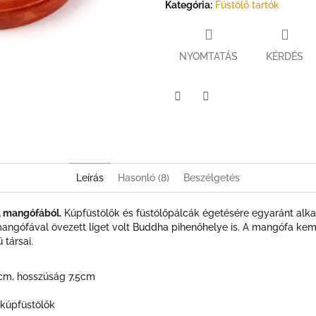
Kategória
:
Füstölő tartók
NYOMTATÁS
KÉRDÉS
Twitter
Facebook
Leírás
Hasonló (8)
Beszélgetés
, mangófából.
Kúpfüstölők és füstölőpálcák égetésére egyaránt alk
 mangófával övezett liget volt Buddha pihenőhelye is. A mangófa ke
társai.
5cm, hosszúság 7,5cm
 kúpfüstölők