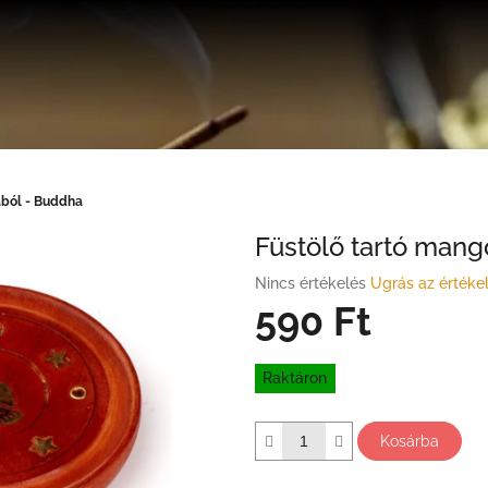
ából - Buddha
Füstölő tartó mang
A
Nincs értékelés
Ugrás az értéke
termék
590 Ft
átlagos
értékelése
Egységár:
5-
Raktáron
ből
0,0
csillag.
Kosárba