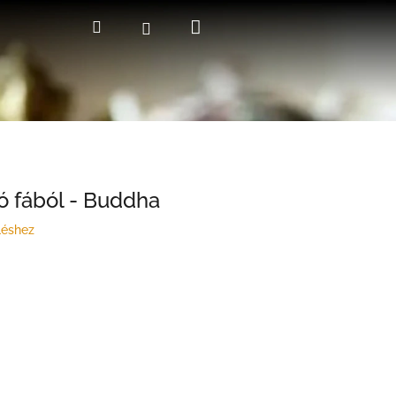
Kosár
Keresés
Bejelentkezés
ó fából - Buddha
léshez