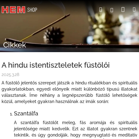
Ugrás
Kosá
Keresés
Bejelent
a
fő
tartalomhoz
Cikkek
A hindu istentiszteletek füstölői
2025.3.28
A füstölő jelentős szerepet játszik a hindu rituálékban és spirituális
gyakorlatokban, egyedi előnyeik miatt különböző típusú illatokat
választanak. Íme néhány a legnépszerűbb füstölő lehetőségek
közül, amelyeket gyakran használnak az imák során:
Szantálfa
A szantálfa füstölőt meleg, fás aromája és spirituális
jelentősége miatt kedvelik. Ezt az illatot gyakran szentnek
tekintik, és úgy gondolják, hogy megnyugtató és meditatív