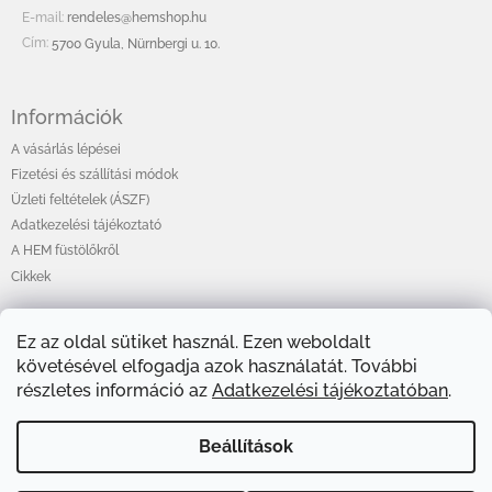
c
E-mail:
rendeles@hemshop.hu
Cím:
5700 Gyula, Nürnbergi u. 10.
Információk
A vásárlás lépései
Fizetési és szállítási módok
Üzleti feltételek (ÁSZF)
Adatkezelési tájékoztató
A HEM füstölőkről
Cikkek
Ez az oldal sütiket használ. Ezen weboldalt
Online fizetési lehetőséget biztosítunk
követésével elfogadja azok használatát. További
részletes információ az
Adatkezelési tájékoztatóban
.
Beállítások