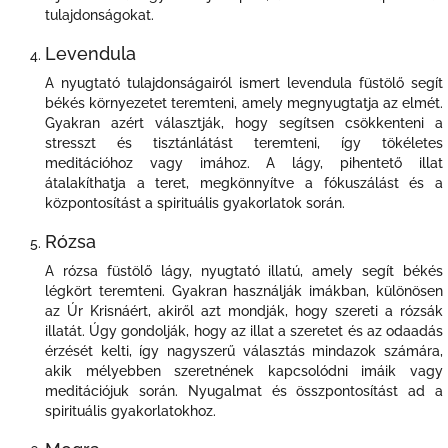
tulajdonságokat.
Levendula
A nyugtató tulajdonságairól ismert levendula füstölő segít
békés környezetet teremteni, amely megnyugtatja az elmét.
Gyakran azért választják, hogy segítsen csökkenteni a
stresszt és tisztánlátást teremteni, így tökéletes
meditációhoz vagy imához. A lágy, pihentető illat
átalakíthatja a teret, megkönnyítve a fókuszálást és a
központosítást a spirituális gyakorlatok során.
Rózsa
A rózsa füstölő lágy, nyugtató illatú, amely segít békés
légkört teremteni. Gyakran használják imákban, különösen
az Úr Krisnáért, akiről azt mondják, hogy szereti a rózsák
illatát. Úgy gondolják, hogy az illat a szeretet és az odaadás
érzését kelti, így nagyszerű választás mindazok számára,
akik mélyebben szeretnének kapcsolódni imáik vagy
meditációjuk során. Nyugalmat és összpontosítást ad a
spirituális gyakorlatokhoz.