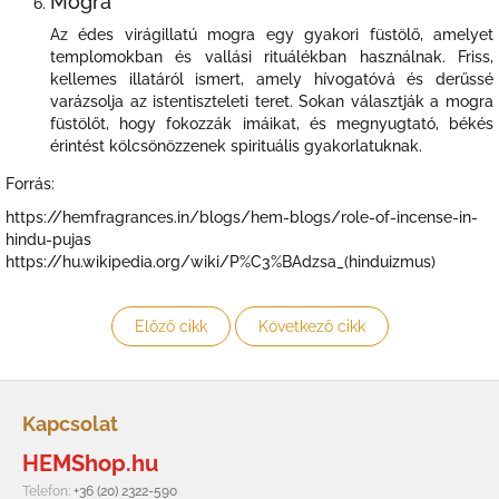
Mogra
Az édes virágillatú mogra egy gyakori füstölő, amelyet
templomokban és vallási rituálékban használnak. Friss,
kellemes illatáról ismert, amely hívogatóvá és derűssé
varázsolja az istentiszteleti teret. Sokan választják a mogra
füstölőt, hogy fokozzák imáikat, és megnyugtató, békés
érintést kölcsönözzenek spirituális gyakorlatuknak.
Forrás:
https://hemfragrances.in/blogs/hem-blogs/role-of-incense-in-
hindu-pujas
https://hu.wikipedia.org/wiki/P%C3%BAdzsa_(hinduizmus)
Előző cikk
Következő cikk
L
á
Kapcsolat
b
HEMShop.hu
l
é
Telefon:
+36 (20) 2322-590