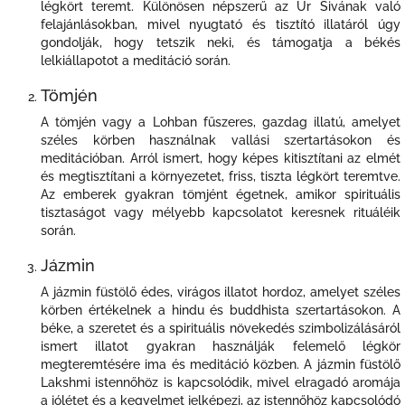
légkört teremt. Különösen népszerű az Úr Sivának való
felajánlásokban, mivel nyugtató és tisztító illatáról úgy
gondolják, hogy tetszik neki, és támogatja a békés
lelkiállapotot a meditáció során.
Tömjén
A tömjén vagy a Lohban fűszeres, gazdag illatú, amelyet
széles körben használnak vallási szertartásokon és
meditációban. Arról ismert, hogy képes kitisztítani az elmét
és megtisztítani a környezetet, friss, tiszta légkört teremtve.
Az emberek gyakran tömjént égetnek, amikor spirituális
tisztaságot vagy mélyebb kapcsolatot keresnek rituáléik
során.
Jázmin
A jázmin füstölő édes, virágos illatot hordoz, amelyet széles
körben értékelnek a hindu és buddhista szertartásokon. A
béke, a szeretet és a spirituális növekedés szimbolizálásáról
ismert illatot gyakran használják felemelő légkör
megteremtésére ima és meditáció közben. A jázmin füstölő
Lakshmi istennőhöz is kapcsolódik, mivel elragadó aromája
a jólétet és a kegyelmet jelképezi, az istennőhöz kapcsolódó