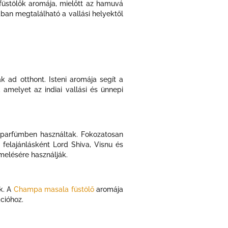
füstölők aromája, mielőtt az hamuvá
ban megtalálható a vallási helyektől
 ad otthont. Isteni aromája segít a
 amelyet az indiai vallási és ünnepi
s parfümben használtak. Fokozatosan
n felajánlásként Lord Shiva, Visnu és
melésére használják.
k. A
Champa masala füstölő
aromája
cióhoz.