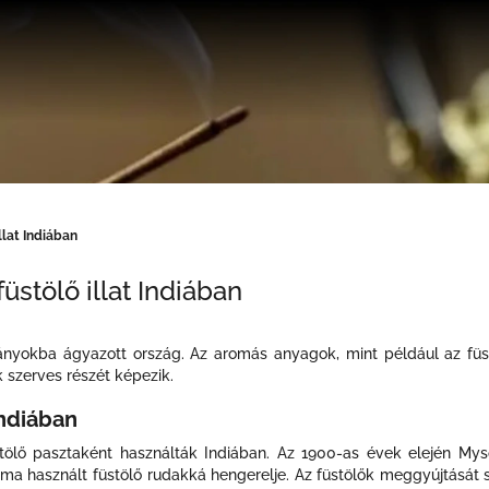
llat Indiában
üstölő illat Indiában
nyokba ágyazott ország. Az aromás anyagok, mint például az
füs
k szerves részét képezik.
Indiában
tölő pasztaként használták Indiában. Az 1900-as évek elején Mysor
 a ma használt füstölő rudakká hengerelje. Az füstölők meggyújtását 