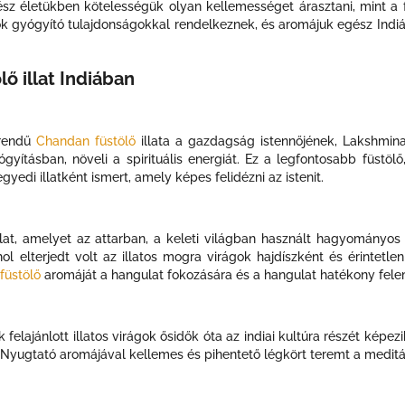
ész életükben kötelességük olyan kellemességet árasztani, mint a 
ők gyógyító tulajdonságokkal rendelkeznek, és aromájuk egész Indiá
ő illat Indiában
rendű
Chandan füstölő
illata
a gazdagság istennőjének, Lakshminak
yításban, növeli a spirituális energiát. Ez a legfontosabb füstölő,
yedi illatként ismert, amely képes felidézni az istenit.
llat, amelyet az attarban, a keleti világban használt hagyományo
ahol elterjedt volt az illatos mogra virágok hajdíszként és érintetle
füstölő
aromáját a hangulat fokozására és a hangulat hatékony fele
felajánlott illatos virágok ősidők óta az indiai kultúra részét képezi
t. Nyugtató aromájával kellemes és pihentető légkört teremt a meditá