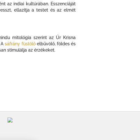
t az indiai kultúrában. Esszenciáját
resszt, ellazítja a testet és az elmét
hindu mitológia szerint az Úr Krisna
 A
sáfrány füstölő
elbűvölő, földes és
n stimulálja az érzékeket.