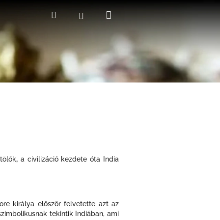
Kosár
Keresés
Bejelentkezés
tölők
,
a civilizáció kezdete óta India
e királya először felvetette azt az
szimbolikusnak tekintik Indiában, ami