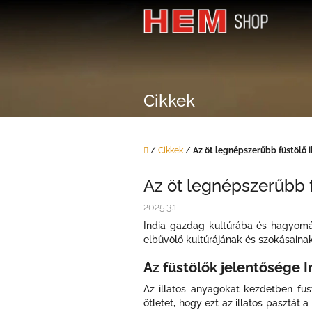
Ugrás
a
fő
tartalomhoz
Cikkek
Kezdőlap
/
Cikkek
/
Az öt legnépszerűbb füstölő i
Az öt legnépszerűbb f
2025.3.1
India gazdag kultúrába és hagyomá
elbűvölő kultúrájának és szokásaina
Az füstölők jelentősége 
Az illatos anyagokat kezdetben füs
ötletet, hogy ezt az illatos pasztát