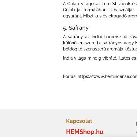
A Gulab virágokat Lord Shivának és 
Gulab jal formájában is használják
egyaránt. Misztikus és elragadó arom
5. Sáfrány
A sáfrány az indiai háromszínű zász
különösen szereti a sáfrányos vagy Ke
boldogító szénaszerű aromája köztud
India világa mindig vibráló, illatos
Forrás: https://www.hemincense.co
L
á
Kapcsolat
b
HEMShop.hu
l