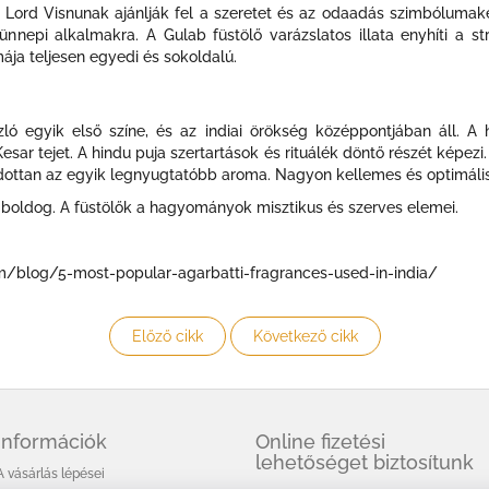
Lord Visnunak ajánlják fel a szeretet és az odaadás szimbólumakén
 ünnepi alkalmakra. A
Gulab füstölő
varázslatos illata enyhíti a st
ája teljesen egyedi és sokoldalú.
ló egyik első színe, és az indiai örökség középpontjában áll. A 
sar tejet. A hindu puja szertartások és rituálék döntő részét képezi.
ottan az egyik legnyugtatóbb aroma. Nagyon kellemes és optimálisa
 és boldog. A füstölők a hagyományok misztikus és szerves elemei.
m/blog/5-most-popular-agarbatti-fragrances-used-in-india/
Előző cikk
Következő cikk
Információk
Online fizetési
lehetőséget biztosítunk
A vásárlás lépései