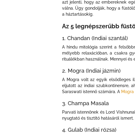
azt jelenti, hogy az embereknek eg
válna. Úgy gondolják, hogy a füstöl
a háztartásokig.
Az 5 legnépszerűbb füstöl
1. Chandan (Indiai szantál)
A hindu mitológia szerint a felsőbb
mélyebb relaxációban, a csakra gyóg
rituálékban használnak. Mennyei és eg
2. Mogra (Indiai jázmin)
A Mogra volt az egyik elsődleges i
eljutott az indiai szubkontinensre, 
Saraswati istennő számára. A
Mogra 
3. Champa Masala
Parvati istennőnek és Lord Vishnunak 
nyugtató és tisztító hatásáról ismer
4. Gulab (Indiai rózsa)