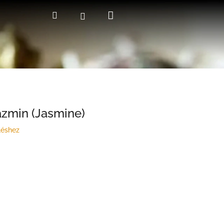
Kosár
Keresés
Bejelentkezés
ázmin (Jasmine)
léshez