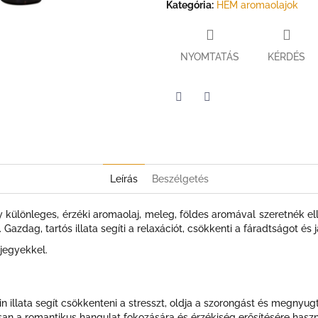
Kategória
:
HEM aromaolajok
NYOMTATÁS
KÉRDÉS
Twitter
Facebook
Leírás
Beszélgetés
 különleges, érzéki aromaolaj, meleg, földes aromával szeretnék ella
azdag, tartós illata segíti a relaxációt, csökkenti a fáradtságot és j
 jegyekkel.
n illata segít csökkenteni a stresszt, oldja a szorongást és megnyugt
 a romantikus hangulat fokozására és érzékiség erősítésére haszn