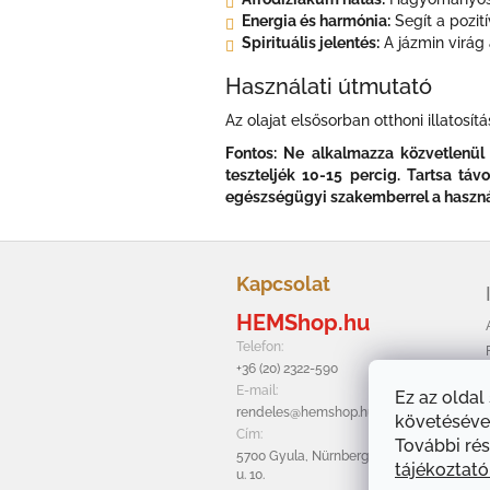
Energia és harmónia:
Segít a pozit
Spirituális jelentés:
A jázmin virág
Használati útmutató
Az olajat elsősorban otthoni illatos
Fontos: Ne alkalmazza közvetlenül 
teszteljék 10-15 percig. Tartsa tá
egészségügyi szakemberrel a használa
L
á
Kapcsolat
b
HEMShop.hu
l
é
Telefon:
c
+36 (20) 2322-590
E-mail:
Ez az oldal
rendeles@hemshop.hu
követésével
Cím:
További rés
5700 Gyula, Nürnbergi
tájékoztat
u. 10.