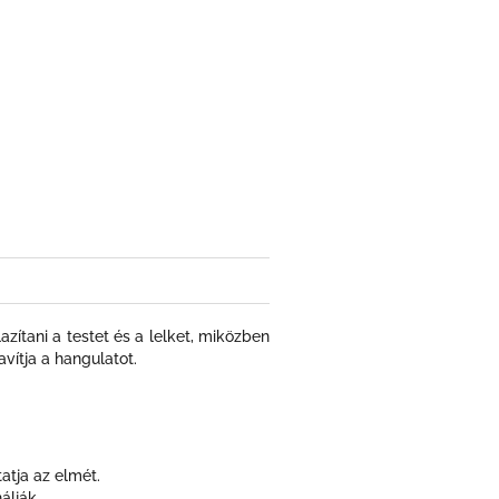
zítani a testet és a lelket, miközben
avítja a hangulatot.
atja az elmét.
álják.