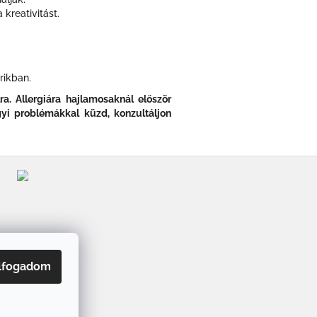
kreativitást.
rikban.
a. Allergiára hajlamosaknál először
gyi problémákkal küzd, konzultáljon
lfogadom