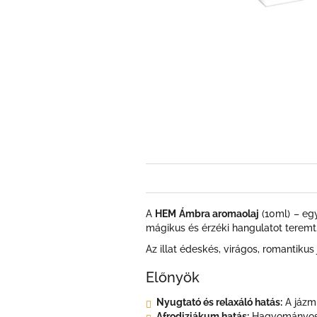
A
HEM Ámbra aromaolaj
(10ml) – egy
mágikus és érzéki hangulatot teremt. G
Az illat édeskés, virágos, romantikus
Előnyök
Nyugtató és relaxáló hatás:
A jázmi
Afrodiziákum hatás:
Hagyományosan