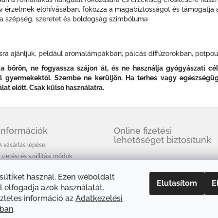
ív érzelmek előhívásában, fokozza a magabiztosságot és támogatja a 
 a szépség, szeretet és boldogság szimbóluma
ításra ajánljuk, például aromalámpákban, pálcás diffúzorokban, potpou
a bőrön, ne fogyassza szájon át, és ne használja gyógyászati célr
vol gyermekektől. Szembe ne kerüljön. Ha terhes vagy egészségü
t előtt. Csak külső használatra.
Információk
Online fizetési
lehetőséget biztosítunk
A vásárlás lépései
Fizetési és szállítási módok
Üzleti feltételek (ÁSZF)
 sütiket használ. Ezen weboldalt
Adatkezelési tájékoztató
Elutasítom
E
 elfogadja azok használatát.
A HEM füstölőkről
zletes információ az
Adatkezelési
Cikkek
óban
.