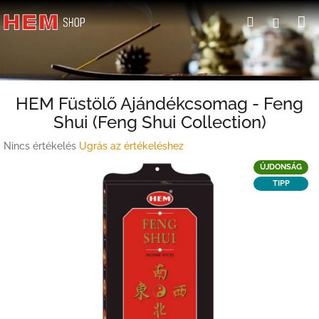
Ugrás
K
Keresés
Bejele
a
fő
tartalomhoz
HEM Füstölő Ajándékcsomag - Feng
Shui (Feng Shui Collection)
A
Nincs értékelés
Ugrás az értékeléshez
termék
ÚJDONSÁG
átlagos
TIPP
értékelése
5-
ből
0,0
csillag.