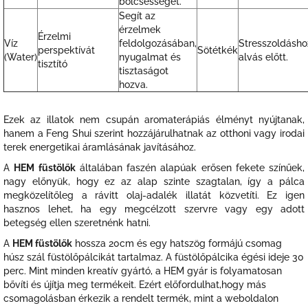
bölcsességet.
Segít az
érzelmek
Érzelmi
Víz
feldolgozásában,
Stresszoldásho
perspektívát
Sötétkék
(Water)
nyugalmat és
alvás előtt.
tisztító
tisztaságot
hozva.
Ezek az illatok nem csupán aromaterápiás élményt nyújtanak,
hanem a Feng Shui szerint hozzájárulhatnak az otthoni vagy irodai
terek energetikai áramlásának javításához.
A
HEM füstölők
általában faszén alapúak erősen fekete színűek,
nagy előnyük, hogy ez az alap szinte szagtalan, így a pálca
megközelítőleg a rávitt olaj-adalék illatát közvetíti. Ez igen
hasznos lehet, ha egy megcélzott szervre vagy egy adott
betegség ellen szeretnénk hatni.
A
HEM füstölők
hossza 20cm és egy hatszög formájú csomag
húsz szál füstölőpálcikát tartalmaz. A füstölőpálcika égési ideje 30
perc. Mint minden kreatív gyártó, a HEM gyár is folyamatosan
bővíti és újítja meg termékeit. Ezért előfordulhat,hogy más
csomagolásban érkezik a rendelt termék, mint a weboldalon