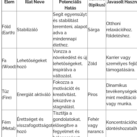
Elem
Illat Neve
Potenciális
Javasolt Haszn
(tipikus)
Hatás
Segít egyensúlyt
és stabilitást
Otthoni
Föld
teremteni, alapot
Stabilizáló
Sárga
relaxációhoz,
(Earth)
adva a
földeléshez.
mindennapi
élethez.
Vonzza a
növekedést és új
Karrier vagy
Fa
Lehetőségeket
lehetőségeket,
Zöld
személyes fejl
(Wood)
hozó
inspirálva a
támogatására.
változást.
Fokozza a
Dinamikus
motivációt és
Tűz
tevékenységek
Energiát aktiváló
kreativitást,
Piros
(Fire)
mint meditáció
leküzdve a
vagy munka.
stagnálást.
Tisztítja a
Érettséget és
gondolatokat,
Fehér
Fém
Koncentrációho
visszafogottságot
elősegítve a
vagy
(Metal)
döntéshozatalh
hozó
fegyelmet és
narancs