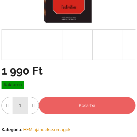
1 990 Ft
Egységár:
Raktáron
Kosárba
Kategória
:
HEM ajándékcsomagok