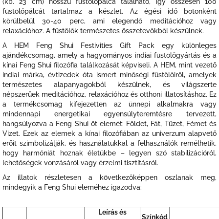
(kb. 23 cm) hosszú füstölőpálca található, így összesen 100
füstölőpálcát tartalmaz a készlet.
Az égési idő botonként
körülbelül 30-40 perc, ami elegendő meditációhoz vagy
relaxációhoz. A füstölők természetes összetevőkből készülnek.
A HEM Feng Shui Festivities Gift Pack egy különleges
ajándékcsomag, amely a hagyományos indiai füstölőgyártás és a
kínai Feng Shui filozófia találkozását képviseli. A HEM, mint vezető
indiai márka, évtizedek óta ismert minőségi füstölőiről, amelyek
természetes alapanyagokból készülnek, és világszerte
népszerűek meditációhoz, relaxációhoz és otthoni illatosításhoz. Ez
a termékcsomag kifejezetten az ünnepi alkalmakra vagy
mindennapi energetikai egyensúlyteremtésre tervezett,
hangsúlyozva a Feng Shui öt elemét: Földet, Fát, Tüzet, Fémet és
Vizet. Ezek az elemek a kínai filozófiában az univerzum alapvető
erőit szimbolizálják, és használatukkal a felhasználók remélhetik,
hogy harmóniát hoznak életükbe – legyen szó stabilizációról,
lehetőségek vonzásáról vagy érzelmi tisztításról.
Az illatok részletesen a következőképpen oszlanak meg,
mindegyik a Feng Shui eleméhez igazodva:
Leírás és
Színkód