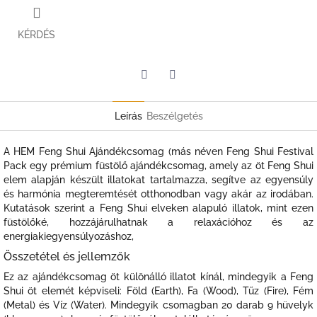
KÉRDÉS
Twitter
Facebook
Leírás
Beszélgetés
A HEM Feng Shui Ajándékcsomag (más néven Feng Shui Festival
Pack egy prémium füstölő ajándékcsomag, amely az öt Feng Shui
elem alapján készült illatokat tartalmazza, segítve az egyensúly
és harmónia megteremtését otthonodban vagy akár az irodában.
Kutatások szerint a Feng Shui elveken alapuló illatok, mint ezen
füstölőké, hozzájárulhatnak a relaxációhoz és az
energiakiegyensúlyozáshoz,
Összetétel és jellemzők
Ez az ajándékcsomag öt különálló illatot kínál, mindegyik a Feng
Shui öt elemét képviseli: Föld (Earth), Fa (Wood), Tűz (Fire), Fém
(Metal) és Víz (Water). Mindegyik csomagban 20 darab 9 hüvelyk