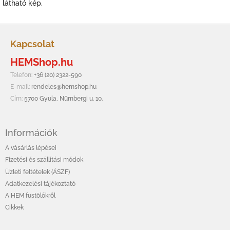
látható kép.
L
á
Kapcsolat
b
HEMShop.hu
l
é
Telefon:
+36 (20) 2322-590
c
E-mail:
rendeles@hemshop.hu
Cím:
5700 Gyula, Nürnbergi u. 10.
Információk
A vásárlás lépései
Fizetési és szállítási módok
Üzleti feltételek (ÁSZF)
Adatkezelési tájékoztató
A HEM füstölőkről
Cikkek