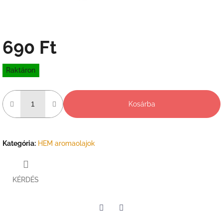
690 Ft
Egységár:
Raktáron
Kosárba
Kategória
:
HEM aromaolajok
KÉRDÉS
Twitter
Facebook