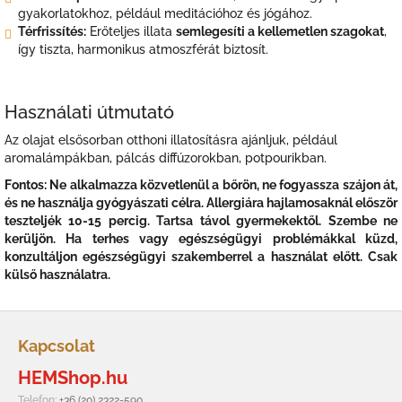
gyakorlatokhoz, például meditációhoz és jógához.
Térfrissítés:
Erőteljes illata
semlegesíti a kellemetlen szagokat
,
így tiszta, harmonikus atmoszférát biztosít.
Használati útmutató
Az olajat elsősorban otthoni illatosításra ajánljuk, például
aromalámpákban, pálcás diffúzorokban, potpourikban.
Fontos: Ne alkalmazza közvetlenül a bőrön, ne fogyassza szájon át,
és ne használja gyógyászati célra. Allergiára hajlamosaknál először
teszteljék 10-15 percig. Tartsa távol gyermekektől. Szembe ne
kerüljön. Ha terhes vagy egészségügyi problémákkal küzd,
konzultáljon egészségügyi szakemberrel a használat előtt. Csak
külső használatra.
L
á
Kapcsolat
b
HEMShop.hu
l
é
Telefon:
+36 (20) 2322-590