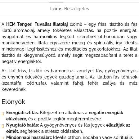
Leírás
Beszélgetés
A
HEM Tengeri Fuvallat illatolaj
(10ml) – egy friss, tisztító és fás
illatú aromaolaj, amely tökéletes választás, ha pozitív energiát,
nyugalmat és harmonikus légkört szeretnél otthonodban vagy
munkahelyeden. Illata egyszerre meleg és spirituális, így ideális
mindennapi légfrissítéshez és meditációs gyakorlatokhoz. Az illat
tisztító és kiegyensúlyozó, amely segít megszabadítani a teret a
negatív energiáktól.
Az illat friss, tisztító és harmonikus, amelyet fás, gyógynövényes
és enyhén édeskés jegyek gazdagítanak. Az illatban fás tónusok
(szantálfa, cédrusfa), valamint fahéj, fehér zsálya és méz
keverednek.
Előnyök
Energiatisztítás:
Kifejezetten alkalmas a
negatív energiák
elűzésére
, és a pozitív légkör megteremtésére.
Nyugtató hatás:
A gyógynövényes és fás jegyek
ellazítják az
elmét
, segítenek a stressz oldásában.
Mindennapi használat:
Ideális otthon, irodában vagy spirituális