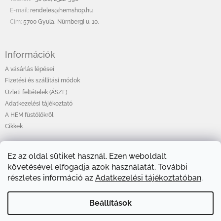
c
E-mail:
rendeles@hemshop.hu
Cím:
5700 Gyula, Nürnbergi u. 10.
Információk
A vásárlás lépései
Fizetési és szállítási módok
Üzleti feltételek (ÁSZF)
Adatkezelési tájékoztató
A HEM füstölőkről
Cikkek
Ez az oldal sütiket használ. Ezen weboldalt
Online fizetési lehetőséget biztosítunk
követésével elfogadja azok használatát. További
részletes információ az
Adatkezelési tájékoztatóban
.
Beállítások