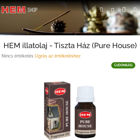
Ugrás
Kosá
Keresés
Bejelent
a
fő
tartalomhoz
HEM illatolaj - Tiszta Ház (Pure House)
A
Nincs értékelés
Ugrás az értékeléshez
termék
ÚJDONSÁG
átlagos
értékelése
5-
ből
0,0
csillag.