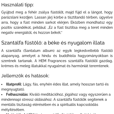
Használati tipp:
Gyújtsd meg a fehér zsálya füstölőt, majd fújd el a lángot, hogy
parázslani kezdjen. Lassan járj körbe a tisztítandó térben, ügyelve
arra, hogy a füst minden sarkot elérjen. Eközben mondhatsz egy
pozitív szándékot, például: „Ez a füst tisztítsa meg a teret minden
negatív energiától, és hozzon békét.”
Szantálfa füstölő: a béke és nyugalom illata
A szantálfa (Santalum album) az egyik legkedveltebb füstölő
alapanyag, amelyet a hindu és buddhista hagyományokban is
szentnek tartanak. A HEM Fragrances szantálfa füstölői gazdag,
krémes és meleg illatukkal nyugalmat és harmóniát teremtenek.
Jellemzők és hatások:
Illatprofil
: Lágy, fás, enyhén édes illat, amely hosszan tartó és
megnyugtató.
Felhasználás
: Kiváló meditációhoz, jógához vagy egyszerűen a
mindennapi stressz oldásához. A szantálfa füstölők segítenek a
mentális tisztaság elérésében és a spirituális kapcsolódás
mélyítésében.