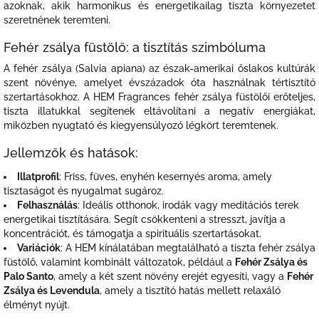
azoknak, akik harmonikus és energetikailag tiszta környezetet
szeretnének teremteni.
Fehér zsálya füstölő: a tisztítás szimbóluma
A fehér zsálya (Salvia apiana) az észak-amerikai őslakos kultúrák
szent növénye, amelyet évszázadok óta használnak tértisztító
szertartásokhoz. A HEM Fragrances fehér zsálya füstölői erőteljes,
tiszta illatukkal segítenek eltávolítani a negatív energiákat,
miközben nyugtató és kiegyensúlyozó légkört teremtenek.
Jellemzők és hatások:
Illatprofil
: Friss, füves, enyhén kesernyés aroma, amely
tisztaságot és nyugalmat sugároz.
Felhasználás
: Ideális otthonok, irodák vagy meditációs terek
energetikai tisztítására. Segít csökkenteni a stresszt, javítja a
koncentrációt, és támogatja a spirituális szertartásokat.
Variációk
: A HEM kínálatában megtalálható a tiszta fehér zsálya
füstölő, valamint kombinált változatok, például a
Fehér Zsálya és
Palo Santo
, amely a két szent növény erejét egyesíti, vagy a
Fehér
Zsálya és Levendula
, amely a tisztító hatás mellett relaxáló
élményt nyújt.