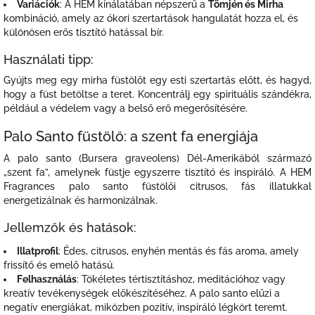
Variációk
: A HEM kínálatában népszerű a
Tömjén és Mirha
kombináció, amely az ókori szertartások hangulatát hozza el, és
különösen erős tisztító hatással bír.
Használati tipp:
Gyújts meg egy mirha füstölőt egy esti szertartás előtt, és hagyd,
hogy a füst betöltse a teret. Koncentrálj egy spirituális szándékra,
például a védelem vagy a belső erő megerősítésére.
Palo Santo füstölő: a szent fa energiája
A palo santo (Bursera graveolens) Dél-Amerikából származó
„szent fa”, amelynek füstje egyszerre tisztító és inspiráló. A HEM
Fragrances palo santo füstölői citrusos, fás illatukkal
energetizálnak és harmonizálnak.
Jellemzők és hatások:
Illatprofil
: Édes, citrusos, enyhén mentás és fás aroma, amely
frissítő és emelő hatású.
Felhasználás
: Tökéletes tértisztításhoz, meditációhoz vagy
kreatív tevékenységek előkészítéséhez. A palo santo elűzi a
negatív energiákat, miközben pozitív, inspiráló légkört teremt.