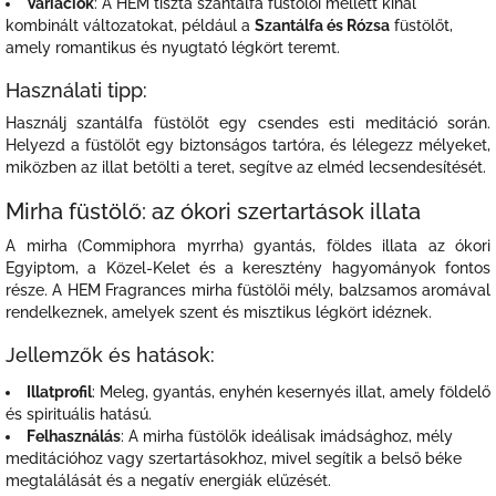
Variációk
: A HEM tiszta szantálfa füstölői mellett kínál
kombinált változatokat, például a
Szantálfa és Rózsa
füstölőt,
amely romantikus és nyugtató légkört teremt.
Használati tipp:
Használj szantálfa füstölőt egy csendes esti meditáció során.
Helyezd a füstölőt egy biztonságos tartóra, és lélegezz mélyeket,
miközben az illat betölti a teret, segítve az elméd lecsendesítését.
Mirha füstölő: az ókori szertartások illata
A mirha (Commiphora myrrha) gyantás, földes illata az ókori
Egyiptom, a Közel-Kelet és a keresztény hagyományok fontos
része. A HEM Fragrances mirha füstölői mély, balzsamos aromával
rendelkeznek, amelyek szent és misztikus légkört idéznek.
Jellemzők és hatások:
Illatprofil
: Meleg, gyantás, enyhén kesernyés illat, amely földelő
és spirituális hatású.
Felhasználás
: A mirha füstölők ideálisak imádsághoz, mély
meditációhoz vagy szertartásokhoz, mivel segítik a belső béke
megtalálását és a negatív energiák elűzését.