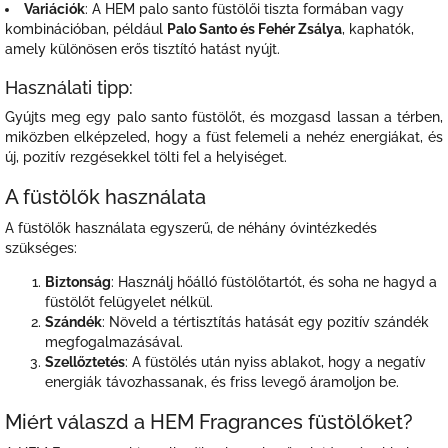
Variációk
: A HEM palo santo füstölői tiszta formában vagy
kombinációban, például
Palo Santo és Fehér Zsálya
, kaphatók,
amely különösen erős tisztító hatást nyújt.
Használati tipp:
Gyújts meg egy palo santo füstölőt, és mozgasd lassan a térben,
miközben elképzeled, hogy a füst felemeli a nehéz energiákat, és
új, pozitív rezgésekkel tölti fel a helyiséget.
A füstölők használata
A füstölők használata egyszerű, de néhány óvintézkedés
szükséges:
Biztonság
: Használj hőálló füstölőtartót, és soha ne hagyd a
füstölőt felügyelet nélkül.
Szándék
: Növeld a tértisztítás hatását egy pozitív szándék
megfogalmazásával.
Szellőztetés
: A füstölés után nyiss ablakot, hogy a negatív
energiák távozhassanak, és friss levegő áramoljon be.
Miért válaszd a HEM Fragrances füstölőket?