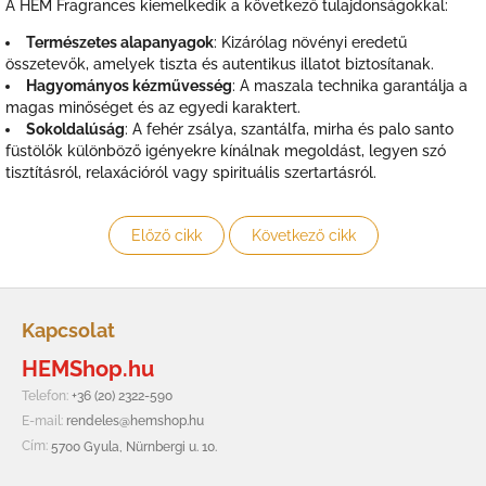
A HEM Fragrances kiemelkedik a következő tulajdonságokkal:
Természetes alapanyagok
: Kizárólag növényi eredetű
összetevők, amelyek tiszta és autentikus illatot biztosítanak.
Hagyományos kézművesség
: A maszala technika garantálja a
magas minőséget és az egyedi karaktert.
Sokoldalúság
: A fehér zsálya, szantálfa, mirha és palo santo
füstölők különböző igényekre kínálnak megoldást, legyen szó
tisztításról, relaxációról vagy spirituális szertartásról.
Előző cikk
Következő cikk
L
á
Kapcsolat
b
HEMShop.hu
l
é
Telefon:
+36 (20) 2322-590
c
E-mail:
rendeles@hemshop.hu
Cím:
5700 Gyula, Nürnbergi u. 10.