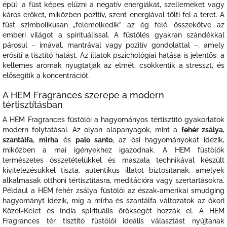
épül: a füst képes elűzni a negatív energiákat, szellemeket vagy
káros erőket, miközben pozitív, szent energiával tölti fel a teret. A
füst szimbolikusan „felemelkedik” az ég felé, összekötve az
emberi világot a spirituálissal. A füstölés gyakran szándékkal
párosul – imával, mantrával vagy pozitív gondolattal –, amely
erősíti a tisztító hatást. Az illatok pszichológiai hatása is jelentős: a
kellemes aromák nyugtatják az elmét, csökkentik a stresszt, és
elősegítik a koncentrációt.
A HEM Fragrances szerepe a modern
tértisztításban
A HEM Fragrances füstölői a hagyományos tértisztító gyakorlatok
modern folytatásai. Az olyan alapanyagok, mint a
fehér zsálya
,
szantálfa
,
mirha
és
palo santo
, az ősi hagyományokat idézik,
miközben a mai igényekhez igazodnak. A HEM füstölők
természetes összetételükkel és maszala technikával készült
kivitelezésükkel tiszta, autentikus illatot biztosítanak, amelyek
alkalmasak otthoni tértisztításra, meditációra vagy szertartásokra.
Például a HEM fehér zsálya füstölői az észak-amerikai smudging
hagyományt idézik, míg a mirha és szantálfa változatok az ókori
Közel-Kelet és India spirituális örökségét hozzák el. A HEM
Fragrances tér tisztító füstölői ideális választást nyújtanak