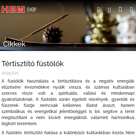
Ugrás
Kosá
Keresés
Bejelent
a
fő
tartalomhoz
Cikkek
Tértisztító füstölők
2025.6.21
A füstölők használata a tértisztításra és a negatív energiák
elűzésére évezredekre nyúlik vissza, és számos kultúrában
szerves része volt a spirituális, vallási és mindennapi
gyakorlatoknak. A füstölés során égetett növények, gyanták és
fűszerek füstje nemcsak kellemes illatot áraszt, hanem
szimbolikus és energetikai jelentőséggel is bír, segítve a teret
megtisztítani a nem kívánt energiáktól, valamint harmonikus
légkört teremteni.
A füstölés tértisztító hatása a különböző kultúrákban közös hitre