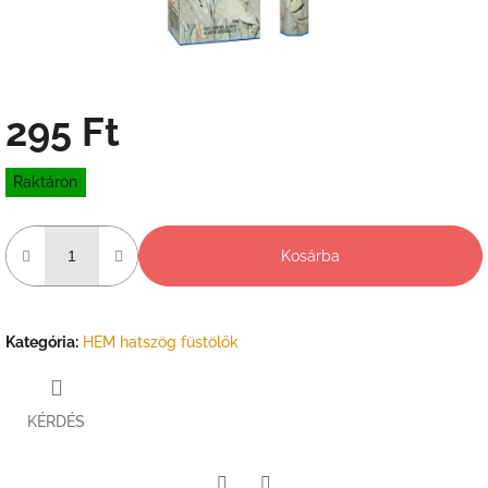
295 Ft
Egységár:
Raktáron
Kosárba
Kategória
:
HEM hatszög füstölők
KÉRDÉS