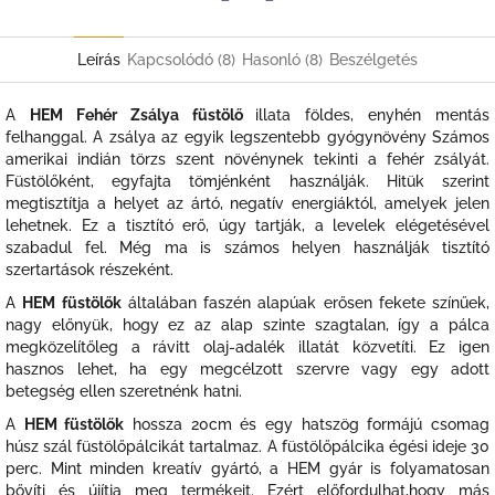
Twitter
Facebook
Leírás
Kapcsolódó (8)
Hasonló (8)
Beszélgetés
A
HEM Fehér Zsálya füstölő
illata földes, enyhén mentás
felhanggal. A zsálya az egyik legszentebb gyógynövény Számos
amerikai indián törzs szent növénynek tekinti a fehér zsályát.
Füstölőként, egyfajta tömjénként használják. Hitük szerint
megtisztítja a helyet az ártó, negatív energiáktól, amelyek jelen
lehetnek. Ez a tisztító erő, úgy tartják, a levelek elégetésével
szabadul fel. Még ma is számos helyen használják tisztító
szertartások részeként.
A
HEM füstölők
általában faszén alapúak erősen fekete színűek,
nagy előnyük, hogy ez az alap szinte szagtalan, így a pálca
megközelítőleg a rávitt olaj-adalék illatát közvetíti. Ez igen
hasznos lehet, ha egy megcélzott szervre vagy egy adott
betegség ellen szeretnénk hatni.
A
HEM füstölők
hossza 20cm és egy hatszög formájú csomag
húsz szál füstölőpálcikát tartalmaz. A füstölőpálcika égési ideje 30
perc. Mint minden kreatív gyártó, a HEM gyár is folyamatosan
bővíti és újítja meg termékeit. Ezért előfordulhat,hogy más