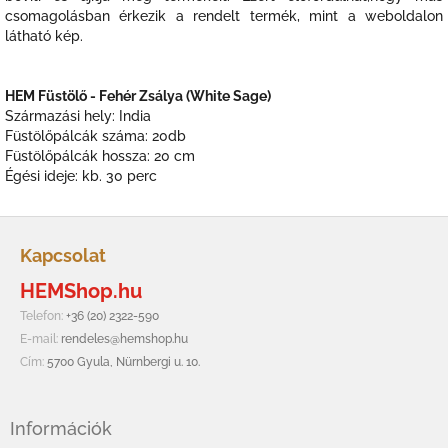
csomagolásban érkezik a rendelt termék, mint a weboldalon
látható kép.
HEM Füstölő - Fehér Zsálya (White Sage)
Származási hely: India
Füstölőpálcák száma: 20db
Füstölőpálcák hossza: 20 cm
Égési ideje: kb. 30 perc
L
á
Kapcsolat
b
HEMShop.hu
l
é
Telefon:
+36 (20) 2322-590
c
E-mail:
rendeles@hemshop.hu
Cím:
5700 Gyula, Nürnbergi u. 10.
Információk