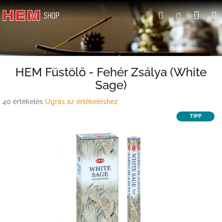
Ugrás
Kosá
Keresés
Bejelent
a
fő
tartalomhoz
HEM Füstölő - Fehér Zsálya (White
Sage)
A
40 értékelés
Ugrás az értékeléshez
termék
TIPP
átlagos
értékelése
5-
ből
4,3
csillag.