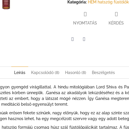
Kategória
:
HEM hatszög füstölők
NYOMTATÁS
KÉRDÉS
Twitter
Facebook
Leírás
Kapcsolódó (8)
Hasonló (8)
Beszélgetés
 nagyon gyengéd virágillattal. A hindu mitológiában Lord Shiva és Par
 széles körben ünneplik. .Ganésa az akadályok leküzdéséhez és a 
zteti az embert, hogy a látszat mögé nézzen. Így Ganésa megteremti
 meditáció belső egyensúlyt teremt.
úak erősen fekete színűek, nagy előnyük, hogy ez az alap szinte sz
 Ez igen hasznos lehet, ha egy megcélzott szervre vagy egy adott bete
atszög formájú csomag húsz szál füstölőpálcikát tartalmaz. A füst