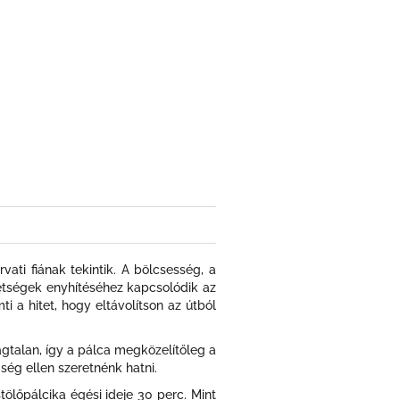
vati fiának tekintik. A bölcsesség, a
kétségek enyhítéséhez kapcsolódik az
 a hitet, hogy eltávolítson az útból
agtalan, így a pálca megközelítőleg a
gség ellen szeretnénk hatni.
ölőpálcika égési ideje 30 perc. Mint