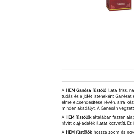
A
HEM Ganésa füstölő
illata friss,
tudás és a jólét isteneként Ganésát
elme elcsendesítése révén, arra kés
minden akadályt. A Ganésán végzett
A
HEM füstölők
általában faszén alap
rávitt olaj-adalék illatát közvetíti.
A
HEM füstölők
hossza 20cm és egy h