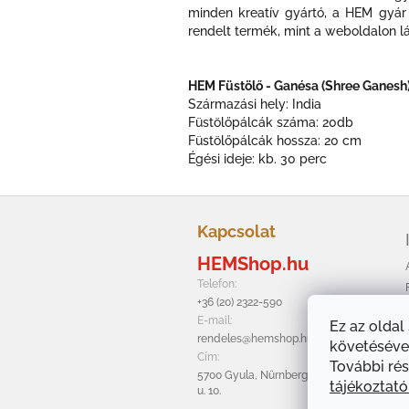
minden kreatív gyártó, a HEM gyár 
rendelt termék, mint a weboldalon l
HEM Füstölő - Ganésa (Shree Ganesh
Származási hely: India
Füstölőpálcák száma: 20db
Füstölőpálcák hossza: 20 cm
Égési ideje: kb. 30 perc
L
á
Kapcsolat
b
HEMShop.hu
l
é
Telefon:
c
+36 (20) 2322-590
E-mail:
Ez az oldal
rendeles@hemshop.hu
követésével
Cím:
További rés
5700 Gyula, Nürnbergi
tájékoztat
u. 10.