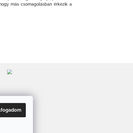
at,hogy más csomagolásban érkezik a
lfogadom