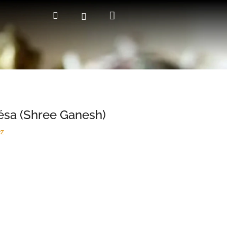
Kosár
Keresés
Bejelentkezés
ésa (Shree Ganesh)
ez