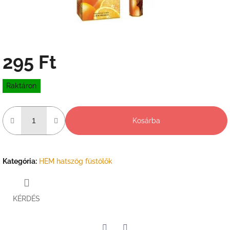
295 Ft
Egységár:
Raktáron
Kosárba
Kategória
:
HEM hatszög füstölők
KÉRDÉS