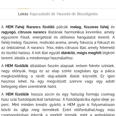
Twitter
Facebook
Leírás
Kapcsolódó (8)
Hasonló (8)
Beszélgetés
A
HEM Fahéj Narancs füstölő
pálcák
meleg, fűszeres fahéj
és
ragyogó, citrusos narancs
illatának harmonikus keveréke, amely
egyszerre frissít, energetizál és otthonos hangulatot teremt. A
fahéj meleg, fűszeres, motiváló aroma, amely fokozza a fókuszt és
az önbizalmat. A narancs friss, édes-citrusos illat, amely felemelő
és tisztító hatású. A két illat együtt
élénkítő, mégis meghitt
légkört
teremt, ideális a mindennapi használathoz.
A
HEM füstölők
általában faszén alapúak erősen fekete színűek,
nagy előnyük, hogy ez az alap szinte szagtalan, így a pálca
megközelítőleg a rávitt olaj-adalék illatát közvetíti. Ez igen
hasznos lehet, ha egy megcélzott szervre vagy egy adott
betegség ellen szeretnénk hatni.
A
HEM füstölők
hossza 20cm és egy hatszög formájú csomag
húsz szál füstölőpálcikát tartalmaz. A füstölőpálcika égési ideje 30
perc. Mint minden kreatív gyártó, a HEM gyár is folyamatosan
bővíti és újítja meg termékeit. Ezért előfordulhat,hogy más
csomagolásban érkezik a rendelt termék, mint a weboldalon