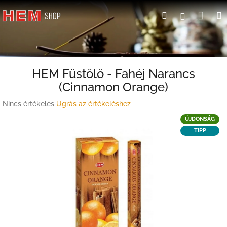
Ugrás
Kosá
Keresés
Bejelent
a
fő
tartalomhoz
HEM Füstölő - Fahéj Narancs
(Cinnamon Orange)
A
Nincs értékelés
Ugrás az értékeléshez
termék
ÚJDONSÁG
átlagos
TIPP
értékelése
5-
ből
0,0
csillag.