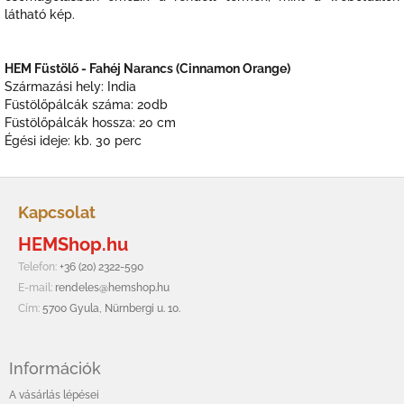
látható kép.
HEM Füstölő - Fahéj Narancs (Cinnamon Orange)
Származási hely: India
Füstölőpálcák száma: 20db
Füstölőpálcák hossza: 20 cm
Égési ideje: kb. 30 perc
L
á
Kapcsolat
b
HEMShop.hu
l
é
Telefon:
+36 (20) 2322-590
c
E-mail:
rendeles@hemshop.hu
Cím:
5700 Gyula, Nürnbergi u. 10.
Információk
A vásárlás lépései