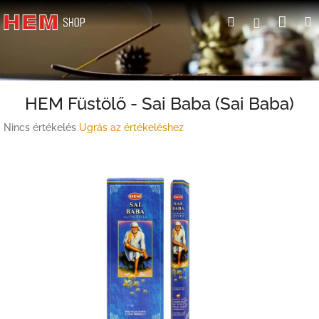
Ugrás
Kosá
Keresés
Bejelent
a
fő
tartalomhoz
HEM Füstölő - Sai Baba (Sai Baba)
A
Nincs értékelés
Ugrás az értékeléshez
termék
átlagos
értékelése
5-
ből
0,0
csillag.