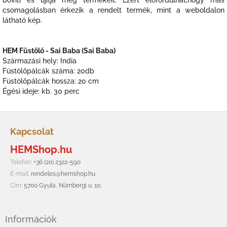
csomagolásban érkezik a rendelt termék, mint a weboldalon
látható kép.
HEM Füstölő - Sai Baba (Sai Baba)
Származási hely: India
Füstölőpálcák száma: 20db
Füstölőpálcák hossza: 20 cm
Égési ideje: kb. 30 perc
L
á
Kapcsolat
b
HEMShop.hu
l
é
Telefon:
+36 (20) 2322-590
c
E-mail:
rendeles@hemshop.hu
Cím:
5700 Gyula, Nürnbergi u. 10.
Információk