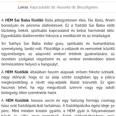
Leírás
Kapcsolódó (8)
Hasonló (8)
Beszélgetés
A
HEM Sai Baba füstölő
illata jellegzetesen éles, fás illatú, finom
borostyán és pézsma aláfestéssel. Ez a füstölő Sai Baba előtt
tiszteleg, békét, spirituális kapcsolatot és belső harmóniát idéz.
Egyedülálló illatkeveréke fokozza a meditációt és az imádságot.
Srí Sathya Sai Baba indiai guru, spirituális és humanitárius
személyiség, tanító volt. Filozófiája a vallások és nemzetek közötti
egyenlőségre, az alapvető emberi értékek gyakorlására, az
önzetlen szolgálat végzésére és az ember eredendően isteni
természetére helyezi a hangsúlyt.
A
HEM füstölők
általában faszén alapúak erősen fekete színűek,
nagy előnyük, hogy ez az alap szinte szagtalan, így a pálca
megközelítőleg a rávitt olaj-adalék illatát közvetíti. Ez igen
hasznos lehet, ha egy megcélzott szervre vagy egy adott
betegség ellen szeretnénk hatni.
A
HEM füstölők
hossza 20cm és egy hatszög formájú csomag
húsz szál füstölőpálcikát tartalmaz. A füstölőpálcika égési ideje 30
perc. Mint minden kreatív gyártó, a HEM gyár is folyamatosan
bővíti és újítja meg termékeit. Ezért előfordulhat,hogy más