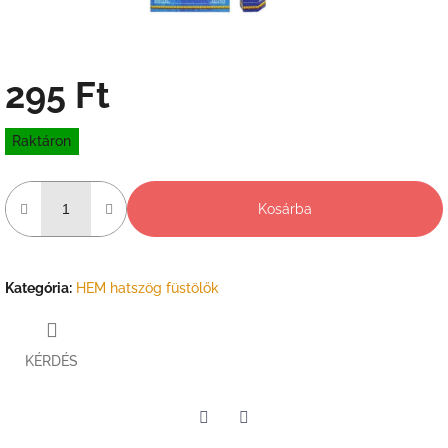
295 Ft
Egységár:
Raktáron
Kosárba
Kategória
:
HEM hatszög füstölők
KÉRDÉS
Twitter
Facebook