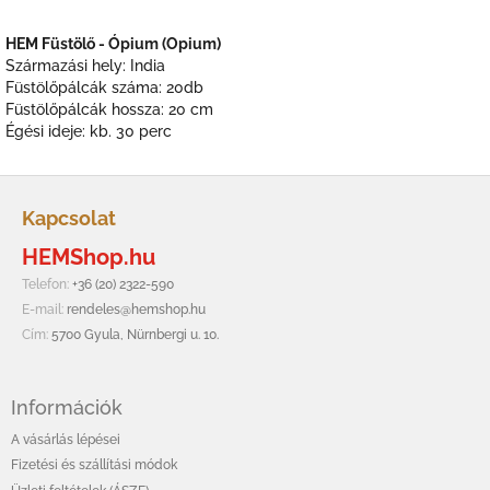
HEM Füstölő - Ópium (Opium)
Származási hely: India
Füstölőpálcák száma: 20db
Füstölőpálcák hossza: 20 cm
Égési ideje: kb. 30 perc
L
á
Kapcsolat
b
HEMShop.hu
l
é
Telefon:
+36 (20) 2322-590
c
E-mail:
rendeles@hemshop.hu
Cím:
5700 Gyula, Nürnbergi u. 10.
Információk
A vásárlás lépései
Fizetési és szállítási módok