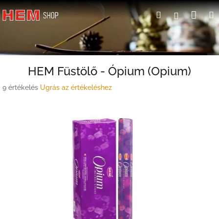
Ugrás
Kosá
Keresés
Bejelent
a
fő
tartalomhoz
HEM Füstölő - Ópium (Opium)
A
9 értékelés
Ugrás az értékeléshez
termék
átlagos
értékelése
5-
ből
4,6
csillag.