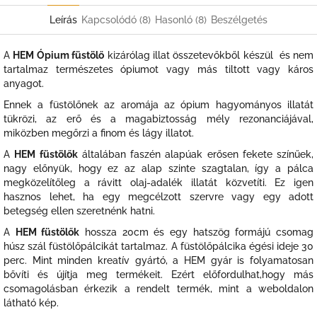
Leírás
Kapcsolódó (8)
Hasonló (8)
Beszélgetés
A
HEM Ópium füstölő
kizárólag illat összetevőkből készül és nem
tartalmaz természetes ópiumot vagy más tiltott vagy káros
anyagot.
Ennek a füstölőnek az aromája az ópium hagyományos illatát
tükrözi, az erő és a magabiztosság mély rezonanciájával,
miközben megőrzi a finom és lágy illatot.
A
HEM füstölők
általában faszén alapúak erősen fekete színűek,
nagy előnyük, hogy ez az alap szinte szagtalan, így a pálca
megközelítőleg a rávitt olaj-adalék illatát közvetíti. Ez igen
hasznos lehet, ha egy megcélzott szervre vagy egy adott
betegség ellen szeretnénk hatni.
A
HEM füstölők
hossza 20cm és egy hatszög formájú csomag
húsz szál füstölőpálcikát tartalmaz. A füstölőpálcika égési ideje 30
perc. Mint minden kreatív gyártó, a HEM gyár is folyamatosan
bővíti és újítja meg termékeit. Ezért előfordulhat,hogy más
csomagolásban érkezik a rendelt termék, mint a weboldalon
látható kép.