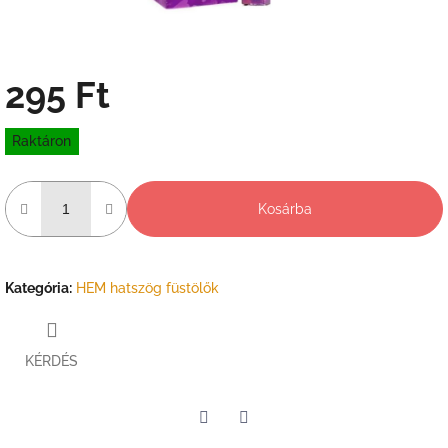
295 Ft
Egységár:
Raktáron
Kosárba
Kategória
:
HEM hatszög füstölők
KÉRDÉS
Twitter
Facebook