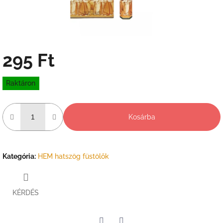
295 Ft
Egységár:
Raktáron
Kosárba
Kategória
:
HEM hatszög füstölők
KÉRDÉS