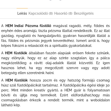
Twitter
Facebook
Leírás
Kapcsolódó (8)
Hasonló (8)
Beszélgetés
A
HEM Indiai Pézsma füstölő
magával ragadó, mély, földes és
enyhén édes aromájú, tiszta pézsma illattal rendelkezik. Ez az illat
gazdag, nyugtató és hangulatjavító, gyakran hasonlítják illatát a
fás, földes és pézsmás jegyek keverékéhez. Ismert arról is, hogy
képes fokozni a relaxációt és a spirituális gyakorlatokat.
A
HEM füstölők
általában faszén alapúak erősen fekete színűek,
nagy előnyük, hogy ez az alap szinte szagtalan, így a pálca
megközelítőleg a rávitt olaj-adalék illatát közvetíti. Ez igen
hasznos lehet, ha egy megcélzott szervre vagy egy adott
betegség ellen szeretnénk hatni.
A
HEM füstölők
hossza 20cm és egy hatszög formájú csomag
húsz szál füstölőpálcikát tartalmaz. A füstölőpálcika égési ideje 30
perc. Mint minden kreatív gyártó, a HEM gyár is folyamatosan
bővíti és újítja meg termékeit. Ezért előfordulhat,hogy más
csomagolásban érkezik a rendelt termék, mint a weboldalon
látható kép.