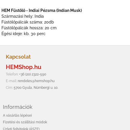
HEM Füstölő - Indiai Pézsma (Indian Musk)
Származási hely: India
Füstölőpálcák száma: 20db
Füstölőpálcák hossza: 20 cm
Égési ideje: kb. 30 perc
L
á
Kapcsolat
b
HEMShop.hu
l
é
Telefon:
+36 (20) 2322-590
c
E-mail:
rendeles@hemshop.hu
Cím:
5700 Gyula, Nürnbergi u. 10.
Információk
A vásárlás lépései
Fizetési és szállítási módok
Üzleti feltételek (ÁSZF)