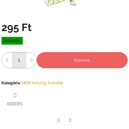
295 Ft
Egységár:
Raktáron
Kosárba
Kategória
:
HEM hatszög füstölők
KÉRDÉS
Twitter
Facebook