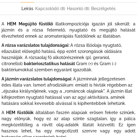
Leírás
Kapcsolódó (8)
Hasonló (8)
Beszélgetés
A
HEM Megújító füstölő
illatkompozíciója igazán jól sikerült: a
jázmin és a rózsa felemelő, nyugtató és megújító hatását
élvezheted ennek az aromaterápiás füstölőnek az illatában.
A rózsa varázslatos tulajdonságai:
A rózsa illóolaja nyugtató,
ellazulást elősegítő hatású, épp ezért szorongások oldására
használják. A rózsaolaj fő alkotórészeinek (pl. geraniol,
citronellol)
bakteriosztatikus hatását
Gram (+) és Gram (-)
baktériumokkal szemben egyaránt igazolták.
A jázmin varázslatos tulajdonságai:
A jázminnak jellegzetesen
édes illata van. Ismert afrodiziákum: emiatt is hívták régebben az
,,éjszaka királynőjének, vagy a ,,románcok olajának". A jázmin illat
kifejezetten nyugtató hatással van az agyi aktivitásra, aminek
hatására sokkal kevesebb alvással is kipihentebbek lehetünk.
A
HEM füstölők
általában faszén alapúak erősen fekete színűek,
nagy előnyük, hogy ez az alap szinte szagtalan, így a pálca
megközelítőleg a rávitt olaj-adalék illatát közvetíti. Ez igen
hasznos lehet, ha egy megcélzott szervre vagy egy adott
betegség ellen szeretnénk hatni.