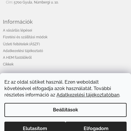
Cím:
5700 Gyula, Nürnbergi u. 10.
Információk
A vásárlás lépései
Fizetési és szállítási módok
Üzleti feltételek (ÁSZF)
Adatkezelési tájékoztató
A HEM füstölőkről
Cikkek
Ez az oldal sütiket használ. Ezen weboldalt
Online fizetési lehetőséget biztosítunk
követésével elfogadja azok használatát. További
részletes információ az
Adatkezelési tájékoztatóban
.
Beállítások
Elutasítom
Elfogadom
Copyright 2026
HEMShop.hu
. Minden jog fenntartva.
Shoptet készítette