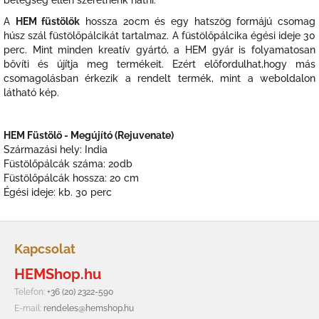
A
HEM füstölők
hossza 20cm és egy hatszög formájú csomag
húsz szál füstölőpálcikát tartalmaz. A füstölőpálcika égési ideje 30
perc. Mint minden kreatív gyártó, a HEM gyár is folyamatosan
bővíti és újítja meg termékeit. Ezért előfordulhat,hogy más
csomagolásban érkezik a rendelt termék, mint a weboldalon
látható kép.
HEM Füstölő - Megújító (Rejuvenate)
Származási hely: India
Füstölőpálcák száma: 20db
Füstölőpálcák hossza: 20 cm
Égési ideje: kb. 30 perc
L
á
Kapcsolat
b
HEMShop.hu
l
é
Telefon:
+36 (20) 2322-590
c
E-mail:
rendeles@hemshop.hu