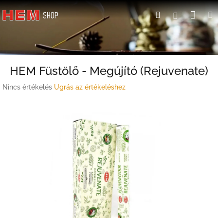
Ugrás
Kosá
Keresés
Bejelent
a
fő
tartalomhoz
HEM Füstölő - Megújító (Rejuvenate)
A
Nincs értékelés
Ugrás az értékeléshez
termék
átlagos
értékelése
5-
ből
0,0
csillag.