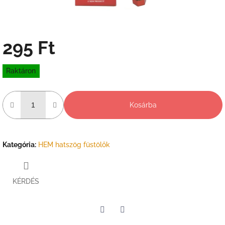
295 Ft
Egységár:
Raktáron
Kosárba
Kategória
:
HEM hatszög füstölők
KÉRDÉS
Twitter
Facebook