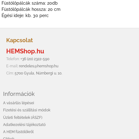
Füstölőpálcák száma: 20db
Füstölőpálcák hossza: 20 cm
Égési ideje: kb. 30 perc
L
á
Kapcsolat
b
HEMShop.hu
l
é
Telefon:
+36 (20) 2322-590
c
E-mail:
rendeles@hemshop.hu
Cím:
5700 Gyula, Nürnbergi u. 10.
Információk
A vásárlás lépései
Fizetési és szállítási módok
Üzleti feltételek (ÁSZF)
Adatkezelési tájékoztató
A HEM füstölőkről