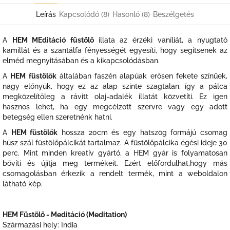
Leírás
Kapcsolódó (8)
Hasonló (8)
Beszélgetés
A
HEM MEditáció füstölő
illata az érzéki vaníliát, a nyugtató
kamillát és a szantálfa fényességét egyesíti, hogy segítsenek az
elméd megnyitásában és a kikapcsolódásban.
A
HEM füstölők
általában faszén alapúak erősen fekete színűek,
nagy előnyük, hogy ez az alap szinte szagtalan, így a pálca
megközelítőleg a rávitt olaj-adalék illatát közvetíti. Ez igen
hasznos lehet, ha egy megcélzott szervre vagy egy adott
betegség ellen szeretnénk hatni.
A
HEM füstölők
hossza 20cm és egy hatszög formájú csomag
húsz szál füstölőpálcikát tartalmaz. A füstölőpálcika égési ideje 30
perc. Mint minden kreatív gyártó, a HEM gyár is folyamatosan
bővíti és újítja meg termékeit. Ezért előfordulhat,hogy más
csomagolásban érkezik a rendelt termék, mint a weboldalon
látható kép.
HEM Füstölő - Meditáció (Meditation)
Származási hely: India