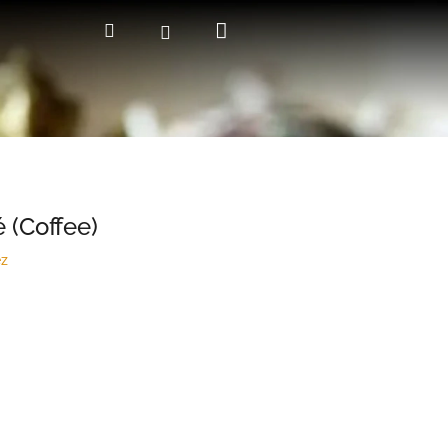
Kosár
Keresés
Bejelentkezés
 (Coffee)
ez