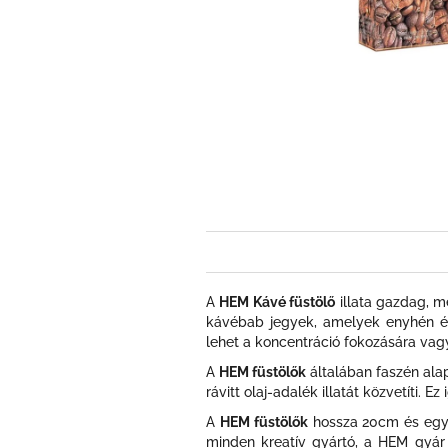
A
HEM Kávé füstölő
illata gazdag, m
kávébab jegyek, amelyek enyhén éde
lehet a koncentráció fokozására va
A
HEM füstölők
általában faszén alap
rávitt olaj-adalék illatát közvetíti.
A
HEM füstölők
hossza 20cm és egy h
minden kreatív gyártó, a HEM gyár 