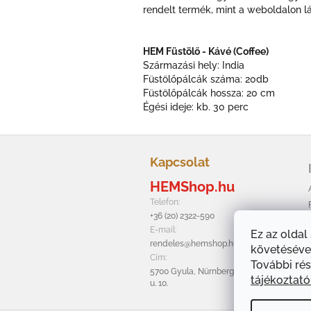
rendelt termék, mint a weboldalon l
HEM Füstölő - Kávé (Coffee)
Származási hely: India
Füstölőpálcák száma: 20db
Füstölőpálcák hossza: 20 cm
Égési ideje: kb. 30 perc
L
á
Kapcsolat
b
HEMShop.hu
l
é
Telefon:
c
+36 (20) 2322-590
E-mail:
Ez az oldal
rendeles@hemshop.hu
követésével
Cím:
További rés
5700 Gyula, Nürnbergi
tájékoztat
u. 10.