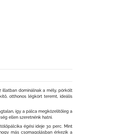
z illatban dominálnak a mély, pörkölt
ő, otthonos légkört teremt, ideális
agtalan, így a pálca megközelítőleg a
gség ellen szeretnénk hatni.
ölőpálcika égési ideje 30 perc. Mint
at,hogy más csomagolásban érkezik a