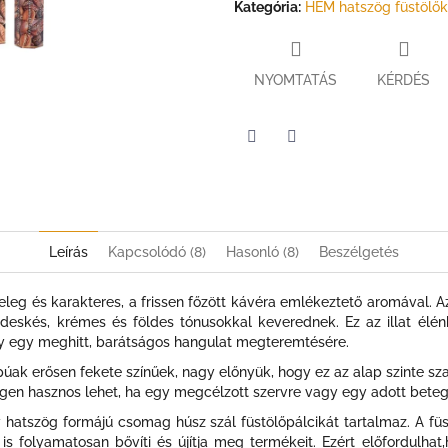
Kategória
:
HEM hatszög füstölők
NYOMTATÁS
KÉRDÉS
Twitter
Facebook
Leírás
Kapcsolódó (8)
Hasonló (8)
Beszélgetés
eleg és karakteres, a frissen főzött kávéra emlékeztető aromával. A
skés, krémes és földes tónusokkal keverednek. Ez az illat élénkít
gy egy meghitt, barátságos hangulat megteremtésére.
úak erősen fekete színűek, nagy előnyük, hogy ez az alap szinte sz
 Ez igen hasznos lehet, ha egy megcélzott szervre vagy egy adott bete
atszög formájú csomag húsz szál füstölőpálcikát tartalmaz. A füst
is folyamatosan bővíti és újítja meg termékeit. Ezért előfordulh