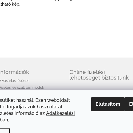
átható kép.
Információk
Online fizetési
lehetőséget biztosítunk
A vásárlás lépései
Fizetési és szállítási módok
Üzleti feltételek (ÁSZF)
 sütiket használ. Ezen weboldalt
Adatkezelési tájékoztató
Elutasítom
E
 elfogadja azok használatát.
A HEM füstölőkről
zletes információ az
Adatkezelési
Cikkek
óban
.