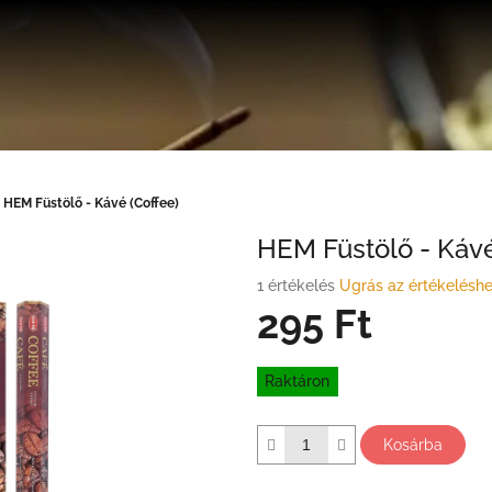
HEM Füstölő - Kávé (Coffee)
HEM Füstölő - Kávé
A
1 értékelés
Ugrás az értékelésh
termék
295 Ft
átlagos
értékelése
Egységár:
5-
Raktáron
ből
5,0
csillag.
Kosárba