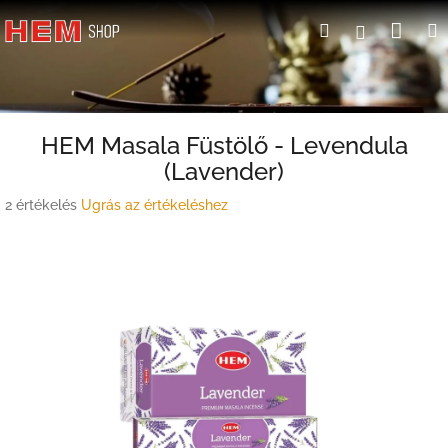
Ugrás
Kosá
Keresés
Bejelent
a
fő
tartalomhoz
HEM Masala Füstölő - Levendula
(Lavender)
A
2 értékelés
Ugrás az értékeléshez
termék
átlagos
értékelése
5-
ből
4,0
csillag.