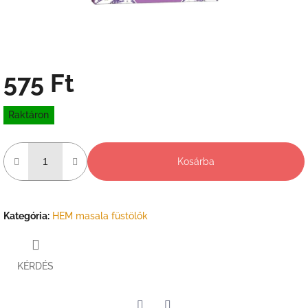
575 Ft
Egységár:
Raktáron
Kosárba
Kategória
:
HEM masala füstölők
KÉRDÉS