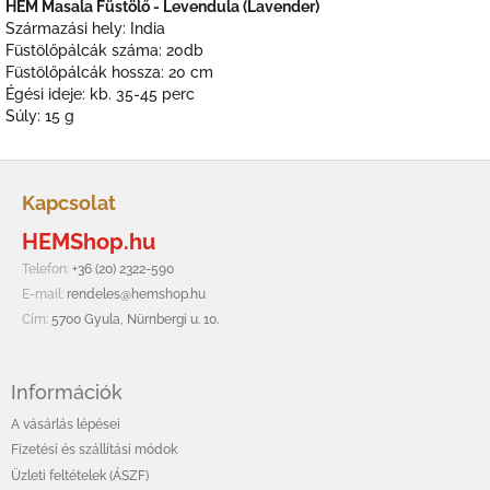
HEM Masala Füstölő - Levendula (Lavender)
Származási hely: India
Füstölőpálcák száma: 20db
Füstölőpálcák hossza: 20 cm
Égési ideje: kb. 35-45 perc
Súly: 15 g
L
á
Kapcsolat
b
HEMShop.hu
l
é
Telefon:
+36 (20) 2322-590
c
E-mail:
rendeles@hemshop.hu
Cím:
5700 Gyula, Nürnbergi u. 10.
Információk
A vásárlás lépései
Fizetési és szállítási módok
Üzleti feltételek (ÁSZF)