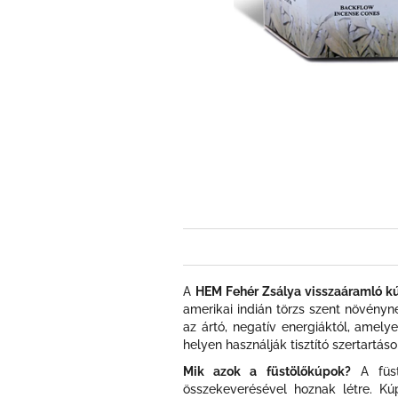
A
HEM Fehér Zsálya visszaáramló k
amerikai indián törzs szent növénynek
az ártó, negatív energiáktól, amelye
helyen használják tisztító szertartás
Mik azok a füstölőkúpok?
A füst
összekeverésével hoznak létre. Kú