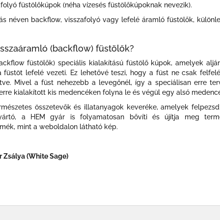
folyó füstölőkúpok (néha vízesés füstölőkúpoknak nevezik).
ás néven backflow, visszafolyó vagy lefelé áramló füstölők, külön
szaáramló (backflow) füstölők?
ckflow füstölők) speciális kialakítású füstölő kúpok, amelyek aljá
füstöt lefelé vezeti. Ez lehetővé teszi, hogy a füst ne csak felfelé
ve. Mivel a füst nehezebb a levegőnél, így a speciálisan erre terv
re kialakított kis medencéken folyna le és végül egy alsó medencé
mészetes összetevők és illatanyagok keveréke, amelyek felpezsdí
yártó, a HEM gyár is folyamatosan bővíti és újítja meg termé
mék, mint a weboldalon látható kép.
r Zsálya (White Sage)