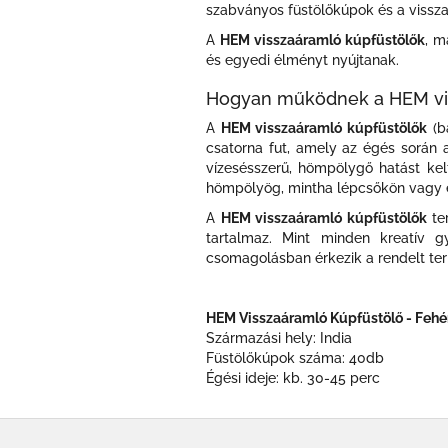
szabványos füstölőkúpok és a vissza
A
HEM visszaáramló kúpfüstölők
, m
és egyedi élményt nyújtanak.
Hogyan működnek a HEM vis
A
HEM visszaáramló kúpfüstölők
(ba
csatorna fut, amely az égés során a 
vízesésszerű, hömpölygő hatást kelt
hömpölyög, mintha lépcsőkön vagy er
A
HEM visszaáramló kúpfüstölők
ter
tartalmaz. Mint minden kreatív g
csomagolásban érkezik a rendelt ter
HEM Visszaáramló Kúpfüstölő - Fehé
Származási hely: India
Füstölőkúpok száma: 40db
Égési ideje: kb. 30-45 perc
L