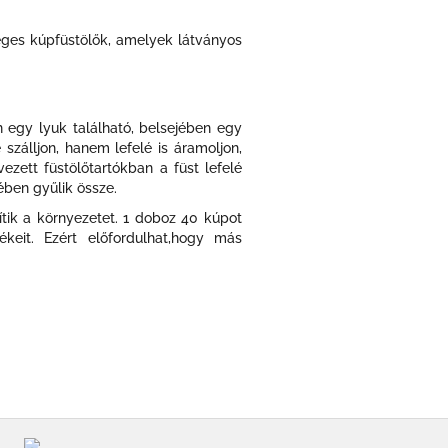
leges kúpfüstölők, amelyek látványos
n egy lyuk található, belsejében egy
 szálljon, hanem lefelé is áramoljon,
ezett füstölőtartókban a füst lefelé
ben gyűlik össze.
tik a környezetet. 1 doboz 40 kúpot
keit. Ezért előfordulhat,hogy más