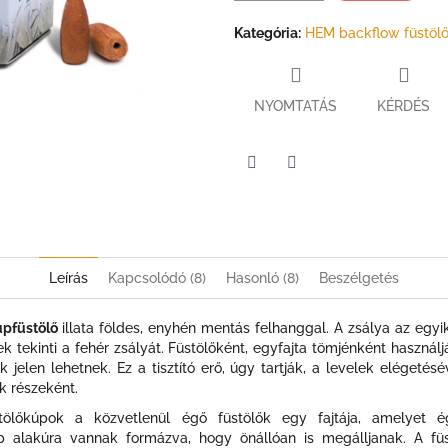
Kategória
:
HEM backflow füstöl
NYOMTATÁS
KÉRDÉS
Twitter
Facebook
Leírás
Kapcsolódó (8)
Hasonló (8)
Beszélgetés
úpfüstölő
illata földes, enyhén mentás felhanggal. A zsálya az e
 tekinti a fehér zsályát. Füstölőként, egyfajta tömjénként használjá
k jelen lehetnek. Ez a tisztító erő, úgy tartják, a levelek eléget
ok részeként.
ölőkúpok a közvetlenül égő füstölők egy fajtája, amelyet é
p alakúra vannak formázva, hogy önállóan is megálljanak. A fü