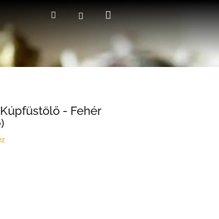
Kosár
Keresés
Bejelentkezés
Kúpfüstölő - Fehér
)
ez