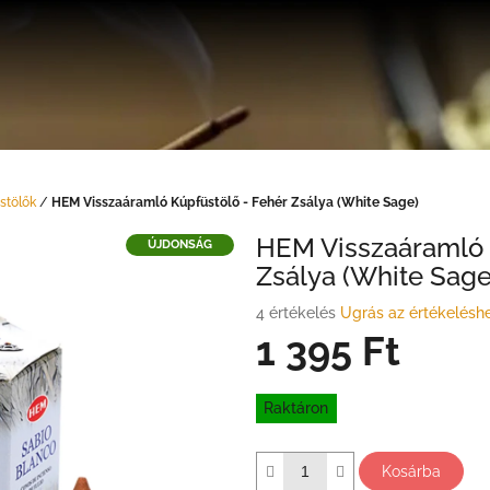
stölők
/
HEM Visszaáramló Kúpfüstölő - Fehér Zsálya (White Sage)
HEM Visszaáramló 
ÚJDONSÁG
Zsálya (White Sage
A
4 értékelés
Ugrás az értékelésh
termék
1 395 Ft
átlagos
értékelése
Egységár:
5-
Raktáron
ből
4,8
csillag.
Kosárba