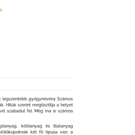
ők
gyik legszentebb gyógynövény Számos
k. Hitük szerint megtisztítja a helyet
ésével szabadul fel. Még ma is számos
gőanyag, kötőanyag és illatanyag
stölőkúpoknak két fő típusa van: a