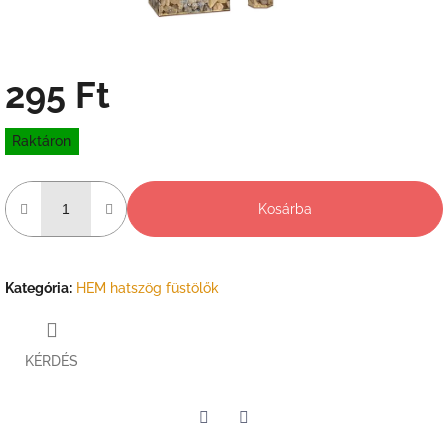
295 Ft
Egységár:
Raktáron
Kosárba
Kategória
:
HEM hatszög füstölők
KÉRDÉS
Twitter
Facebook