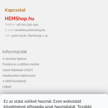
L
á
Kapcsolat
b
HEMShop.hu
l
é
Telefon:
+36 (20) 2322-590
c
E-mail:
rendeles@hemshop.hu
Cím:
5700 Gyula, Nürnbergi u. 10.
Információk
A vásárlás lépései
Fizetési és szállítási módok
Üzleti feltételek (ÁSZF)
Adatkezelési tájékoztató
A HEM füstölőkről
Cikkek
Ez az oldal sütiket használ. Ezen weboldalt
Online fizetési lehetőséget biztosítunk
követésével elfogadja azok használatát. További