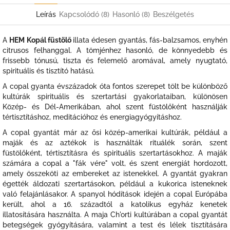
Leírás
Kapcsolódó (8)
Hasonló (8)
Beszélgetés
A
HEM Kopál füstölő
illata édesen gyantás, fás-balzsamos, enyhén
citrusos felhanggal. A tömjénhez hasonló, de könnyedebb és
frissebb tónusú, tiszta és felemelő aromával, amely nyugtató,
spirituális és tisztító hatású.
A copal gyanta évszázadok óta fontos szerepet tölt be különböző
kultúrák spirituális és szertartási gyakorlataiban, különösen
Közép- és Dél-Amerikában, ahol szent füstölőként használják
tértisztításhoz, meditációhoz és energiagyógyításhoz.
A copal gyantát már az ősi közép-amerikai kultúrák, például a
maják és az aztékok is használták rituálék során, szent
füstölőként, tértisztításra és spirituális szertartásokhoz. A maják
számára a copal a "fák vére" volt, és szent energiát hordozott,
amely összeköti az embereket az istenekkel. A gyantát gyakran
égették áldozati szertartásokon, például a kukorica isteneknek
való felajánlásakor. A spanyol hódítások idején a copal Európába
került, ahol a 16. századtól a katolikus egyház kenetek
illatosítására használta. A maja Ch'orti kultúrában a copal gyantát
betegségek gyógyítására, valamint a test és lélek tisztítására