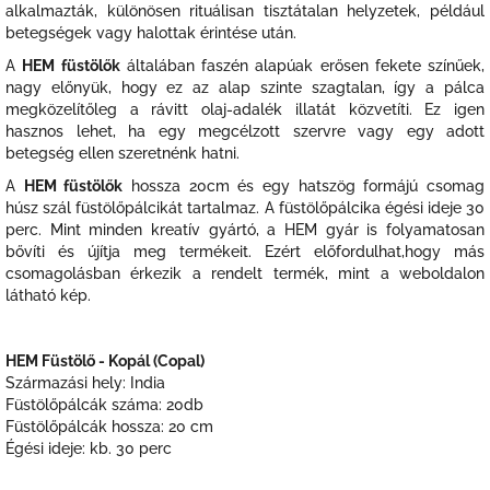
alkalmazták, különösen rituálisan tisztátalan helyzetek, például
betegségek vagy halottak érintése után.
A
HEM füstölők
általában faszén alapúak erősen fekete színűek,
nagy előnyük, hogy ez az alap szinte szagtalan, így a pálca
megközelítőleg a rávitt olaj-adalék illatát közvetíti. Ez igen
hasznos lehet, ha egy megcélzott szervre vagy egy adott
betegség ellen szeretnénk hatni.
A
HEM füstölők
hossza 20cm és egy hatszög formájú csomag
húsz szál füstölőpálcikát tartalmaz. A füstölőpálcika égési ideje 30
perc. Mint minden kreatív gyártó, a HEM gyár is folyamatosan
bővíti és újítja meg termékeit. Ezért előfordulhat,hogy más
csomagolásban érkezik a rendelt termék, mint a weboldalon
látható kép.
HEM Füstölő - Kopál (Copal)
Származási hely: India
Füstölőpálcák száma: 20db
Füstölőpálcák hossza: 20 cm
Égési ideje: kb. 30 perc