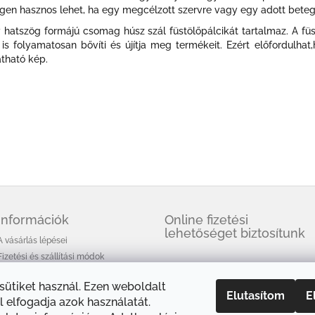
 Ez igen hasznos lehet, ha egy megcélzott szervre vagy egy adott bete
atszög formájú csomag húsz szál füstölőpálcikát tartalmaz. A füst
is folyamatosan bővíti és újítja meg termékeit. Ezért előfordulh
átható kép.
Információk
Online fizetési
lehetőséget biztosítunk
A vásárlás lépései
Fizetési és szállítási módok
Üzleti feltételek (ÁSZF)
 sütiket használ. Ezen weboldalt
Adatkezelési tájékoztató
Elutasítom
E
 elfogadja azok használatát.
A HEM füstölőkről