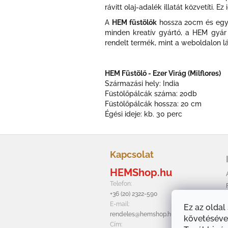
rávitt olaj-adalék illatát közvetíti.
A
HEM füstölők
hossza 20cm és egy h
minden kreatív gyártó, a HEM gyár 
rendelt termék, mint a weboldalon l
HEM Füstölő - Ezer Virág (Milflores)
Származási hely: India
Füstölőpálcák száma: 20db
Füstölőpálcák hossza: 20 cm
Égési ideje: kb. 30 perc
L
á
Kapcsolat
b
HEMShop.hu
l
é
Telefon:
c
+36 (20) 2322-590
E-mail:
Ez az oldal
rendeles@hemshop.hu
követésével
Cím: