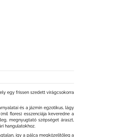
ely egy frissen szedett virágcsokorra
nyalatai és a jázmin egzotikus, lágy
 (mil flores) esszenciája keveredne a
eleg, megnyugtató szépséget áraszt,
ri hangulatokhoz.
agtalan, így a pálca megközelítőleg a