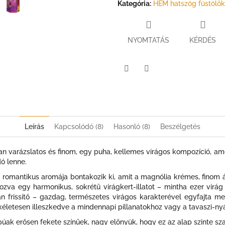
Kategória
:
HEM hatszög füstölők
NYOMTATÁS
KÉRDÉS
Twitter
Facebook
Leírás
Kapcsolódó (8)
Hasonló (8)
Beszélgetés
an varázslatos és finom, egy puha, kellemes virágos kompozíció, am
dó lenne.
 romantikus aromája bontakozik ki, amit a magnólia krémes, finom ár
hozva egy harmonikus, sokrétű virágkert-illatot – mintha ezer virág
frissítő – gazdag, természetes virágos karakterével egyfajta m
életesen illeszkedve a mindennapi pillanatokhoz vagy a tavaszi-nyá
úak erősen fekete színűek, nagy előnyük, hogy ez az alap szinte sz