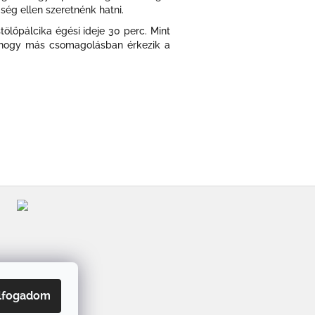
gség ellen szeretnénk hatni.
ölőpálcika égési ideje 30 perc. Mint
at,hogy más csomagolásban érkezik a
lfogadom