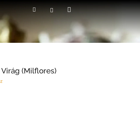
Kosár
Keresés
Bejelentkezés
Virág (Milflores)
ez