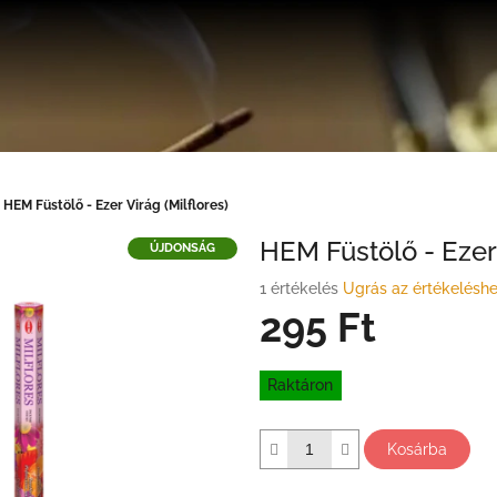
HEM Füstölő - Ezer Virág (Milflores)
HEM Füstölő - Ezer 
ÚJDONSÁG
A
1 értékelés
Ugrás az értékelésh
termék
295 Ft
átlagos
értékelése
Egységár:
5-
Raktáron
ből
5,0
csillag.
Kosárba