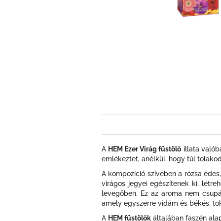
A
HEM Ezer Virág füstölő
illata valób
emlékeztet, anélkül, hogy túl tolako
A kompozíció szívében a rózsa édes,
virágos jegyei egészítenek ki, létre
levegőben. Ez az aroma nem csupán 
amely egyszerre vidám és békés, tök
A
HEM füstölők
általában faszén alap