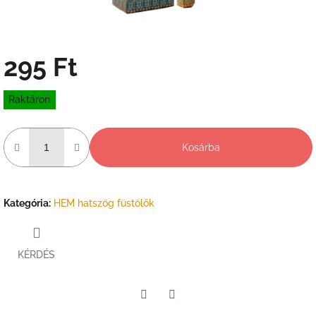
295 Ft
Egységár:
Raktáron
Kosárba
Kategória
:
HEM hatszög füstölők
KÉRDÉS
Twitter
Facebook