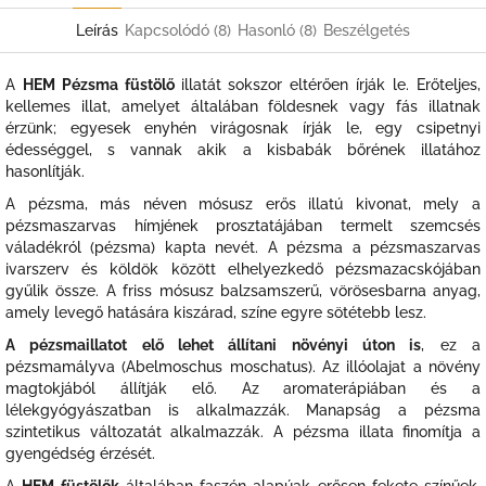
Leírás
Kapcsolódó (8)
Hasonló (8)
Beszélgetés
A
HEM Pézsma füstölő
illatát sokszor eltérően írják le. E
rőteljes,
kellemes illat, amelyet általában földesnek vagy fás illatnak
érzünk; egyesek enyhén virágosnak írják le, egy csipetnyi
édességgel, s vannak akik a kisbabák bőrének illatához
hasonlítják.
A pézsma, más néven mósusz erős illatú kivonat, mely a
pézsmaszarvas hímjének prosztatájában termelt szemcsés
váladékról (pézsma) kapta nevét. A pézsma a pézsmaszarvas
ivarszerv és köldök között elhelyezkedő pézsmazacskójában
gyűlik össze. A friss mósusz balzsamszerű, vörösesbarna anyag,
amely levegő hatására kiszárad, színe egyre sötétebb lesz.
A pézsmaillatot elő lehet állítani növényi úton is
, ez a
pézsmamályva (Abelmoschus moschatus). Az illóolajat a növény
magtokjából állítják elő. Az aromaterápiában és a
lélekgyógyászatban is alkalmazzák. Manapság a pézsma
szintetikus változatát alkalmazzák. A pézsma illata finomítja a
gyengédség érzését.
A
HEM füstölők
általában faszén alapúak erősen fekete színűek,