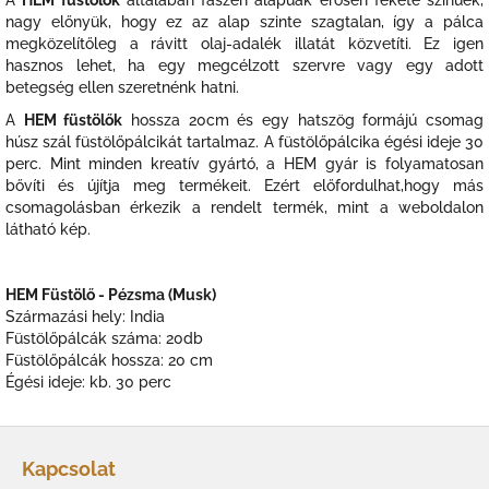
nagy előnyük, hogy ez az alap szinte szagtalan, így a pálca
megközelítőleg a rávitt olaj-adalék illatát közvetíti. Ez igen
hasznos lehet, ha egy megcélzott szervre vagy egy adott
betegség ellen szeretnénk hatni.
A
HEM füstölők
hossza 20cm és egy hatszög formájú csomag
húsz szál füstölőpálcikát tartalmaz. A füstölőpálcika égési ideje 30
perc. Mint minden kreatív gyártó, a HEM gyár is folyamatosan
bővíti és újítja meg termékeit. Ezért előfordulhat,hogy más
csomagolásban érkezik a rendelt termék, mint a weboldalon
látható kép.
HEM Füstölő - Pézsma (Musk)
Származási hely: India
Füstölőpálcák száma: 20db
Füstölőpálcák hossza: 20 cm
Égési ideje: kb. 30 perc
L
á
Kapcsolat
b