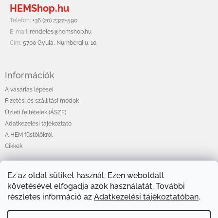
HEMShop.hu
l
é
Telefon:
+36 (20) 2322-590
c
E-mail:
rendeles@hemshop.hu
Cím:
5700 Gyula, Nürnbergi u. 10.
Információk
A vásárlás lépései
Fizetési és szállítási módok
Üzleti feltételek (ÁSZF)
Adatkezelési tájékoztató
A HEM füstölőkről
Cikkek
Ez az oldal sütiket használ. Ezen weboldalt
Online fizetési lehetőséget biztosítunk
követésével elfogadja azok használatát. További
részletes információ az
Adatkezelési tájékoztatóban
.