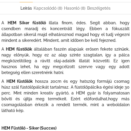
Leírás
Kapcsolódó (8)
Hasonló (8)
Beszélgetés
A
HEM Siker füstölő
illata finom, édes. Segít abban, hogy
csendben maradj és koncentrált légy. Ebben a fókuszált
állapotban sikerül majd elhatároznod magad hogy el tudj végezni
mindent a sikeredért. Mindent, amit időben be kell fejezned.
A
HEM füstölők
általában faszén alapúak erősen fekete színűek,
nagy előnyük, hogy ez az alap szinte szagtalan, így a pálca
megközelítőleg a rávitt olaj-adalék illatát közvetíti. Ez igen
hasznos lehet, ha egy megcélzott szervre vagy egy adott
betegség ellen szeretnénk hatni.
A
HEM füstölők
hossza 20cm és egy hatszög formájú csomag
húsz szál füstölőpálcikát tartalmaz. A füstölőpálcika égési ideje 30
perc. Mint minden kreatív gyártó, a HEM gyár is folyamatosan
bővíti és újítja meg termékeit. Ezért előfordulhat,hogy más
csomagolásban érkezik a rendelt termék, mint a weboldalon
látható kép.
HEM Füstölő - Siker (Succes)