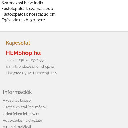
Származási hely: India
Füstölőpálcák száma: 20db
Füstölőpálcák hossza: 20 cm
Égési ideje: kb. 30 perc
L
á
Kapcsolat
b
HEMShop.hu
l
é
Telefon:
+36 (20) 2322-590
c
E-mail:
rendeles@hemshop.hu
Cím:
5700 Gyula, Nürnbergi u. 10.
Információk
A vásárlás lépései
Fizetési és szállítási módok
Üzleti feltételek (ÁSZF)
Adatkezelési tájékoztató
A HEM füstölőkről