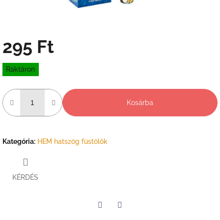
295 Ft
Egységár:
Raktáron
Kosárba
Kategória
:
HEM hatszög füstölők
KÉRDÉS
Twitter
Facebook