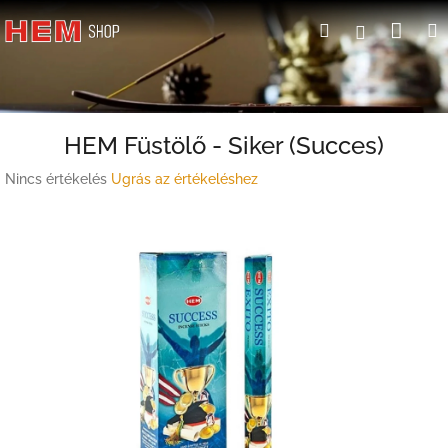
Ugrás
Kosá
Keresés
Bejelent
a
fő
tartalomhoz
HEM Füstölő - Siker (Succes)
A
Nincs értékelés
Ugrás az értékeléshez
termék
átlagos
értékelése
5-
ből
0,0
csillag.