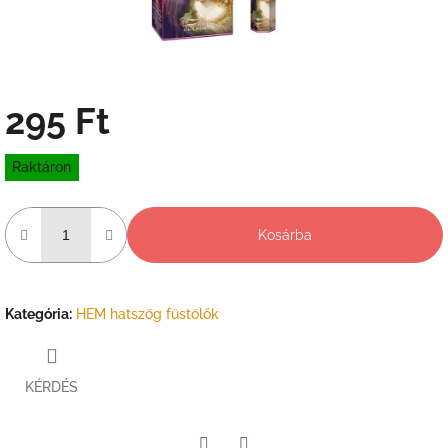
295 Ft
Egységár:
Raktáron
Kosárba
Kategória
:
HEM hatszög füstölők
KÉRDÉS