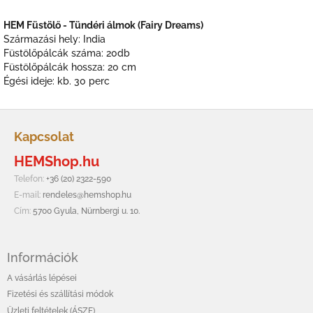
HEM Füstölő - Tündéri álmok (Fairy Dreams)
Származási hely: India
Füstölőpálcák száma: 20db
Füstölőpálcák hossza: 20 cm
Égési ideje: kb. 30 perc
L
á
Kapcsolat
b
HEMShop.hu
l
é
Telefon:
+36 (20) 2322-590
c
E-mail:
rendeles@hemshop.hu
Cím:
5700 Gyula, Nürnbergi u. 10.
Információk
A vásárlás lépései
Fizetési és szállítási módok
Üzleti feltételek (ÁSZF)