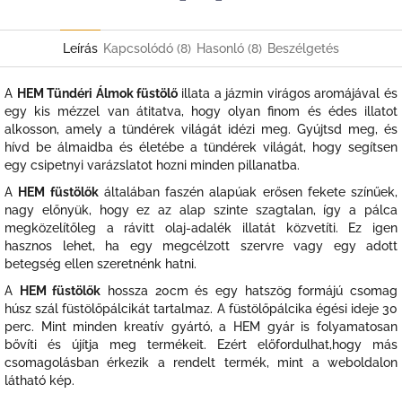
Twitter
Facebook
Leírás
Kapcsolódó (8)
Hasonló (8)
Beszélgetés
A
HEM Tündéri Álmok füstölő
illata a jázmin virágos aromájával és
egy kis mézzel van átitatva, hogy olyan finom és édes illatot
alkosson, amely a tündérek világát idézi meg. Gyújtsd meg, és
hívd be álmaidba és életébe a tündérek világát, hogy segítsen
egy csipetnyi varázslatot hozni minden pillanatba.
A
HEM füstölők
általában faszén alapúak erősen fekete színűek,
nagy előnyük, hogy ez az alap szinte szagtalan, így a pálca
megközelítőleg a rávitt olaj-adalék illatát közvetíti. Ez igen
hasznos lehet, ha egy megcélzott szervre vagy egy adott
betegség ellen szeretnénk hatni.
A
HEM füstölők
hossza 20cm és egy hatszög formájú csomag
húsz szál füstölőpálcikát tartalmaz. A füstölőpálcika égési ideje 30
perc. Mint minden kreatív gyártó, a HEM gyár is folyamatosan
bővíti és újítja meg termékeit. Ezért előfordulhat,hogy más
csomagolásban érkezik a rendelt termék, mint a weboldalon
látható kép.