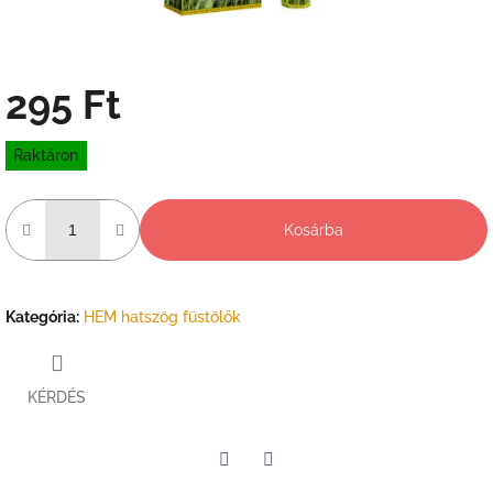
295 Ft
Egységár:
Raktáron
Kosárba
Kategória
:
HEM hatszög füstölők
KÉRDÉS
Twitter
Facebook