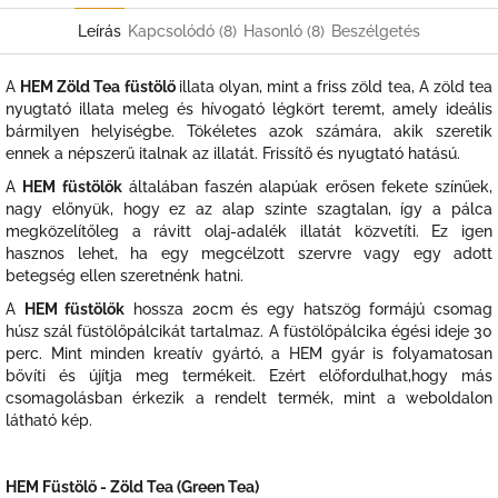
Leírás
Kapcsolódó (8)
Hasonló (8)
Beszélgetés
A
HEM Zöld Tea füstölő
illata olyan, mint a friss zöld tea, A zöld tea
nyugtató illata meleg és hívogató légkört teremt, amely ideális
bármilyen helyiségbe. Tökéletes azok számára, akik szeretik
ennek a népszerű italnak az illatát. Frissítő és nyugtató hatású.
A
HEM füstölők
általában faszén alapúak erősen fekete színűek,
nagy előnyük, hogy ez az alap szinte szagtalan, így a pálca
megközelítőleg a rávitt olaj-adalék illatát közvetíti. Ez igen
hasznos lehet, ha egy megcélzott szervre vagy egy adott
betegség ellen szeretnénk hatni.
A
HEM füstölők
hossza 20cm és egy hatszög formájú csomag
húsz szál füstölőpálcikát tartalmaz. A füstölőpálcika égési ideje 30
perc. Mint minden kreatív gyártó, a HEM gyár is folyamatosan
bővíti és újítja meg termékeit. Ezért előfordulhat,hogy más
csomagolásban érkezik a rendelt termék, mint a weboldalon
látható kép.
HEM Füstölő - Zöld Tea (Green Tea)