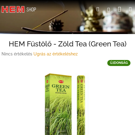
Ugrás
Kosá
Keresés
Bejelent
a
fő
tartalomhoz
HEM Füstölő - Zöld Tea (Green Tea)
A
Nincs értékelés
Ugrás az értékeléshez
termék
ÚJDONSÁG
átlagos
értékelése
5-
ből
0,0
csillag.