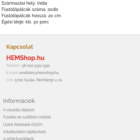
Származási hely: India
Füstölőpálcák száma: 20db
Füstölőpálcák hossza: 20 cm
Égési ideje: kb. 30 perc
L
á
Kapcsolat
b
HEMShop.hu
l
é
Telefon:
+36 (20) 2322-590
c
E-mail:
rendeles@hemshop.hu
Cím:
5700 Gyula, Nürnbergi u. 10.
Információk
A vásárlás lépései
Fizetési és szállítási módok
Üzleti feltételek (ÁSZF)
Adatkezelési tájékoztató
A HEM füstölőkről