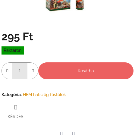
295 Ft
Egységár:
Raktáron
Kosárba
Kategória
:
HEM hatszög füstölők
KÉRDÉS