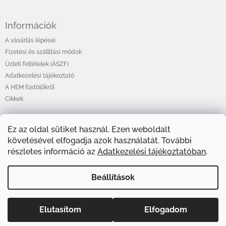
Információk
A vásárlás lépései
Fizetési és szállítási módok
Üzleti feltételek (ÁSZF)
Adatkezelési tájékoztató
A HEM füstölőkről
Cikkek
Ez az oldal sütiket használ. Ezen weboldalt
Online fizetési lehetőséget biztosítunk
követésével elfogadja azok használatát. További
részletes információ az
Adatkezelési tájékoztatóban
.
Beállítások
Elutasítom
Elfogadom
Copyright 2026
HEMShop.hu
. Minden jog fenntartva.
Shoptet készítette
Süti beállítások szerkesztése