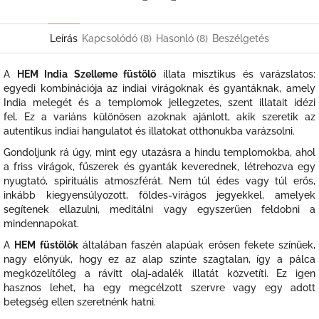
Twitter
Facebook
Leírás
Kapcsolódó (8)
Hasonló (8)
Beszélgetés
A
HEM India Szelleme füstölő
illata misztikus és varázslatos:
egyedi kombinációja az indiai virágoknak és gyantáknak, amely
India melegét és a templomok jellegzetes, szent illatait idézi
fel. Ez a variáns különösen azoknak ajánlott, akik szeretik az
autentikus indiai hangulatot és illatokat otthonukba varázsolni.
Gondoljunk rá úgy, mint egy utazásra a hindu templomokba, ahol
a friss virágok, fűszerek és gyanták keverednek, létrehozva egy
nyugtató, spirituális atmoszférát. Nem túl édes vagy túl erős,
inkább kiegyensúlyozott, földes-virágos jegyekkel, amelyek
segítenek ellazulni, meditálni vagy egyszerűen feldobni a
mindennapokat.
A
HEM füstölők
általában faszén alapúak erősen fekete színűek,
nagy előnyük, hogy ez az alap szinte szagtalan, így a pálca
megközelítőleg a rávitt olaj-adalék illatát közvetíti. Ez igen
hasznos lehet, ha egy megcélzott szervre vagy egy adott
betegség ellen szeretnénk hatni.