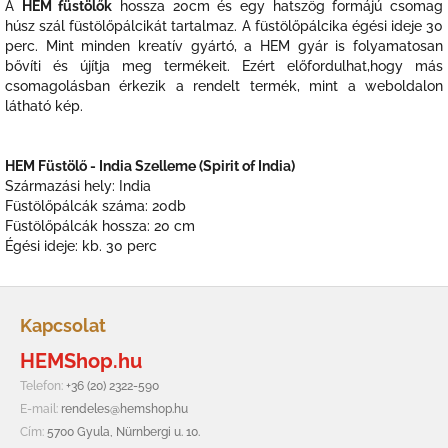
A
HEM füstölők
hossza 20cm és egy hatszög formájú csomag
húsz szál füstölőpálcikát tartalmaz. A füstölőpálcika égési ideje 30
perc. Mint minden kreatív gyártó, a HEM gyár is folyamatosan
bővíti és újítja meg termékeit. Ezért előfordulhat,hogy más
csomagolásban érkezik a rendelt termék, mint a weboldalon
látható kép.
HEM Füstölő - India Szelleme (Spirit of India)
Származási hely: India
Füstölőpálcák száma: 20db
Füstölőpálcák hossza: 20 cm
Égési ideje: kb. 30 perc
L
á
Kapcsolat
b
HEMShop.hu
l
é
Telefon:
+36 (20) 2322-590
c
E-mail:
rendeles@hemshop.hu
Cím:
5700 Gyula, Nürnbergi u. 10.