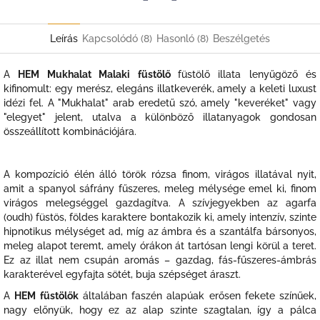
Twitter
Facebook
Leírás
Kapcsolódó (8)
Hasonló (8)
Beszélgetés
A
HEM Mukhalat Malaki füstölő
füstölő illata lenyűgöző és
kifinomult: egy merész, elegáns illatkeverék, amely a keleti luxust
idézi fel. A "Mukhalat" arab eredetű szó, amely "keveréket" vagy
"elegyet" jelent, utalva a különböző illatanyagok gondosan
összeállított kombinációjára.
A kompozíció élén álló török rózsa finom, virágos illatával nyit,
amit a spanyol sáfrány fűszeres, meleg mélysége emel ki, finom
virágos melegséggel gazdagítva. A szívjegyekben az agarfa
(oudh) füstös, földes karaktere bontakozik ki, amely intenzív, szinte
hipnotikus mélységet ad, míg az ámbra és a szantálfa bársonyos,
meleg alapot teremt, amely órákon át tartósan lengi körül a teret.
Ez az illat nem csupán aromás – gazdag, fás-fűszeres-ámbrás
karakterével egyfajta sötét, buja szépséget áraszt.
A
HEM füstölők
általában faszén alapúak erősen fekete színűek,
nagy előnyük, hogy ez az alap szinte szagtalan, így a pálca