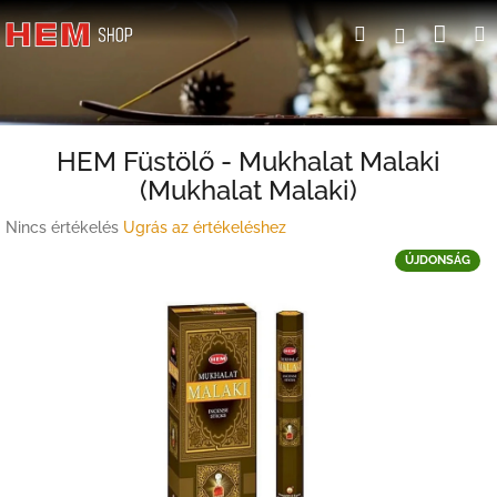
Ugrás
Kosá
Keresés
Bejelent
a
fő
tartalomhoz
HEM Füstölő - Mukhalat Malaki
(Mukhalat Malaki)
A
Nincs értékelés
Ugrás az értékeléshez
termék
ÚJDONSÁG
átlagos
értékelése
5-
ből
0,0
csillag.