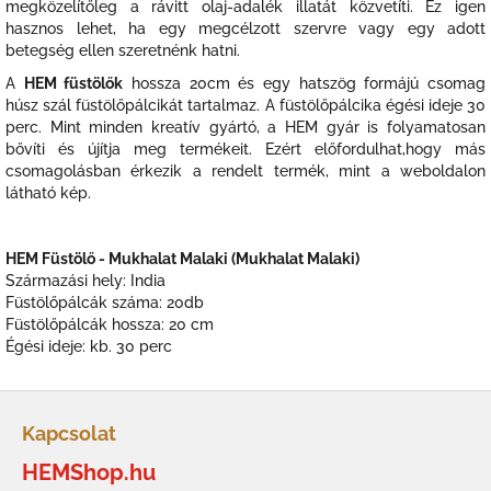
megközelítőleg a rávitt olaj-adalék illatát közvetíti. Ez igen
hasznos lehet, ha egy megcélzott szervre vagy egy adott
betegség ellen szeretnénk hatni.
A
HEM füstölők
hossza 20cm és egy hatszög formájú csomag
húsz szál füstölőpálcikát tartalmaz. A füstölőpálcika égési ideje 30
perc. Mint minden kreatív gyártó, a HEM gyár is folyamatosan
bővíti és újítja meg termékeit. Ezért előfordulhat,hogy más
csomagolásban érkezik a rendelt termék, mint a weboldalon
látható kép.
HEM Füstölő - Mukhalat Malaki (Mukhalat Malaki)
Származási hely: India
Füstölőpálcák száma: 20db
Füstölőpálcák hossza: 20 cm
Égési ideje: kb. 30 perc
L
á
Kapcsolat
b
HEMShop.hu
l