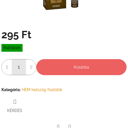
295 Ft
Egységár:
Raktáron
Kosárba
Kategória
:
HEM hatszög füstölők
KÉRDÉS