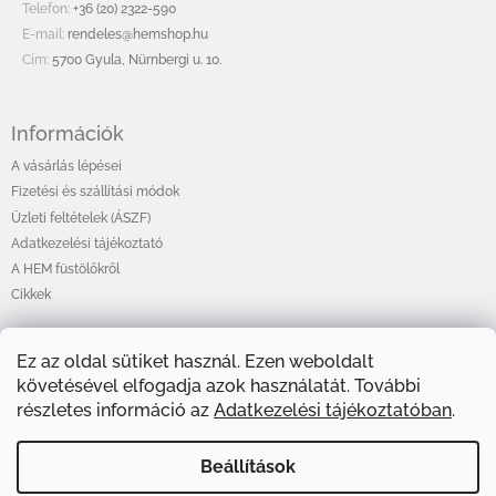
é
Telefon:
+36 (20) 2322-590
c
E-mail:
rendeles@hemshop.hu
Cím:
5700 Gyula, Nürnbergi u. 10.
Információk
A vásárlás lépései
Fizetési és szállítási módok
Üzleti feltételek (ÁSZF)
Adatkezelési tájékoztató
A HEM füstölőkről
Cikkek
Ez az oldal sütiket használ. Ezen weboldalt
Online fizetési lehetőséget biztosítunk
követésével elfogadja azok használatát. További
részletes információ az
Adatkezelési tájékoztatóban
.
Beállítások