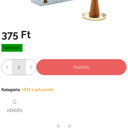
375 Ft
Egységár:
Raktáron
Kosárba
Kategória
:
HEM kúpfüstölők
KÉRDÉS