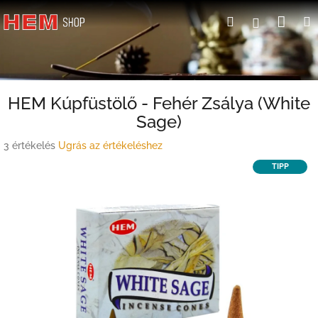
Ugrás
Kosá
Keresés
Bejelent
a
fő
tartalomhoz
HEM Kúpfüstölő - Fehér Zsálya (White
Sage)
A
3 értékelés
Ugrás az értékeléshez
termék
TIPP
átlagos
értékelése
5-
ből
5,0
csillag.