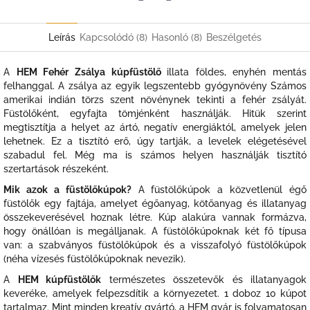
Twitter
Facebook
Leírás
Kapcsolódó (8)
Hasonló (8)
Beszélgetés
A
HEM Fehér Zsálya kúpfüstölő
illata földes, enyhén mentás
felhanggal. A zsálya az egyik legszentebb gyógynövény Számos
amerikai indián törzs szent növénynek tekinti a fehér zsályát.
Füstölőként, egyfajta tömjénként használják. Hitük szerint
megtisztítja a helyet az ártó, negatív energiáktól, amelyek jelen
lehetnek. Ez a tisztító erő, úgy tartják, a levelek elégetésével
szabadul fel. Még ma is számos helyen használják tisztító
szertartások részeként.
Mik azok a füstölőkúpok?
A füstölőkúpok a közvetlenül égő
füstölők egy fajtája, amelyet égőanyag, kötőanyag és illatanyag
összekeverésével hoznak létre. Kúp alakúra vannak formázva,
hogy önállóan is megálljanak. A füstölőkúpoknak két fő típusa
van: a szabványos füstölőkúpok és a visszafolyó füstölőkúpok
(néha vízesés füstölőkúpoknak nevezik).
A
HEM kúpfüstölők
természetes összetevők és illatanyagok
keveréke, amelyek felpezsdítik a környezetet. 1 doboz 10 kúpot
tartalmaz. Mint minden kreatív gyártó, a HEM gyár is folyamatosan