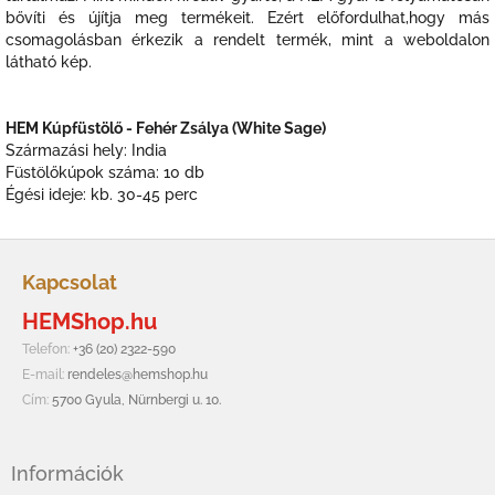
bővíti és újítja meg termékeit. Ezért előfordulhat,hogy más
csomagolásban érkezik a rendelt termék, mint a weboldalon
látható kép.
HEM Kúpfüstölő - Fehér Zsálya (White Sage)
Származási hely: India
Füstölőkúpok száma: 10 db
Égési ideje: kb. 30-45 perc
L
á
Kapcsolat
b
HEMShop.hu
l
é
Telefon:
+36 (20) 2322-590
c
E-mail:
rendeles@hemshop.hu
Cím:
5700 Gyula, Nürnbergi u. 10.
Információk