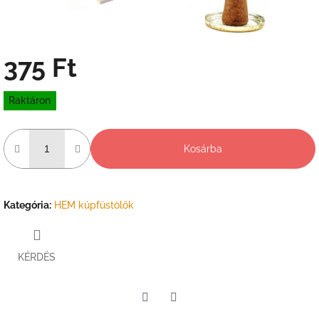
375 Ft
Egységár:
Raktáron
Kosárba
Kategória
:
HEM kúpfüstölők
KÉRDÉS
Twitter
Facebook