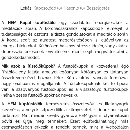
Leírás
Kapcsolódó (8)
Hasonló (8)
Beszélgetés
A
HEM Kopál kúpfüstölő
egy csodálatos energiaeszköz a
meditációk során. A koronacsakrához kapcsolódik, elmélyíti a
tudatosságot és ösztönzi a tiszta gondolatokat a meditáció során.
A kopal segít az auratest megerősítésében is, eltávolítva az
energia blokkokat. Különösen hasznos stressz idején, vagy akár a
depresszió érzésének enyhítésére, mert segít megváltoztatni a
gondolkodásmódot.
Mik azok a füstölőkúpok?
A füstölőkúpok a közvetlenül égő
füstölők egy fajtája, amelyet égőanyag, kötőanyag és illatanyag
összekeverésével hoznak létre. Kúp alakúra vannak formázva,
hogy önállóan is megálljanak. A füstölőkúpoknak két fő típusa
van: a szabványos füstölőkúpok és a visszafolyó füstölőkúpok
(néha vízesés füstölőkúpoknak nevezik).
A
HEM kúpfüstölők
természetes összetevők és illatanyagok
keveréke, amelyek felpezsdítik a környezetet. 1 doboz 10 kúpot
tartalmaz. Mint minden kreatív gyártó, a HEM gyár is folyamatosan
bővíti és újítja meg termékeit. Ezért előfordulhat,hogy más
csomagolásban érkezik a rendelt termék, mint a weboldalon