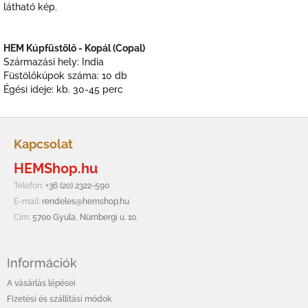
látható kép.
HEM Kúpfüstölő - Kopál (Copal)
Származási hely: India
Füstölőkúpok száma: 10 db
Égési ideje: kb. 30-45 perc
L
á
Kapcsolat
b
HEMShop.hu
l
é
Telefon:
+36 (20) 2322-590
c
E-mail:
rendeles@hemshop.hu
Cím:
5700 Gyula, Nürnbergi u. 10.
Információk
A vásárlás lépései
Fizetési és szállítási módok