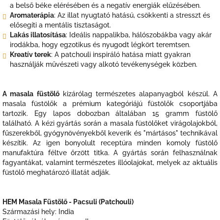
a belső béke elérésében és a negatív energiák elűzésében.
Aromaterápia
: Az illat nyugtató hatású, csökkenti a stresszt és
elősegíti a mentális tisztaságot.
Lakás illatosítása
: Ideális nappalikba, hálószobákba vagy akár
irodákba, hogy egzotikus és nyugodt légkört teremtsen.
Kreatív terek
: A patchouli inspiráló hatása miatt gyakran
használják művészeti vagy alkotó tevékenységek közben.
A masala füstölő
kizárólag természetes alapanyagból készül. A
masala füstölők a prémium kategóriájú füstölők csoportjába
tartozik. Egy lapos dobozban általában 15 gramm füstölő
található. A kézi gyártás során a masala füstölőket virágolajokból,
fűszerekből, gyógynövényekből keverik és "mártásos" technikával
készítik. Az igen bonyolult receptúra minden komoly füstölő
manufaktúra féltve őrzött titka. A gyártás során felhasználnak
fagyantákat, valamint természetes illóolajokat, melyek az aktuális
füstölő meghatározó illatát adják.
HEM Masala Füstölő - Pacsuli (Patchouli)
Származási hely: India