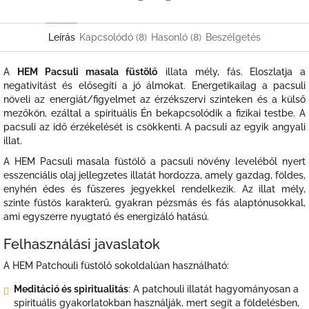
Twitter
Facebook
Leírás
Kapcsolódó (8)
Hasonló (8)
Beszélgetés
A
HEM Pacsuli masala füstölő
illata mély, fás.
E
loszlatja a
negativitást és elősegíti a jó álmokat. Energetikailag a pacsuli
növeli az energiát/figyelmet az érzékszervi szinteken és a külső
mezőkön, ezáltal a spirituális Én bekapcsolódik a fizikai testbe. A
pacsuli az idő érzékelését is csökkenti. A pacsuli az egyik angyali
illat.
A HEM Pacsuli masala füstölő a pacsuli növény leveléből nyert
esszenciális olaj jellegzetes illatát hordozza, amely gazdag, földes,
enyhén édes és fűszeres jegyekkel rendelkezik. Az illat mély,
szinte füstös karakterű, gyakran pézsmás és fás alaptónusokkal,
ami egyszerre nyugtató és energizáló hatású.
Felhasználási javaslatok
A HEM Patchouli füstölő sokoldalúan használható:
Meditáció és spiritualitás
: A patchouli illatát hagyományosan a
spirituális gyakorlatokban használják, mert segít a földelésben,