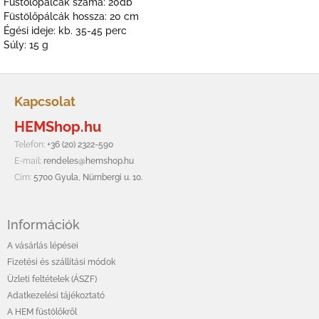
Füstölőpálcák száma: 20db
Füstölőpálcák hossza: 20 cm
Égési ideje: kb. 35-45 perc
Súly: 15 g
L
á
Kapcsolat
b
HEMShop.hu
l
é
Telefon:
+36 (20) 2322-590
c
E-mail:
rendeles@hemshop.hu
Cím:
5700 Gyula, Nürnbergi u. 10.
Információk
A vásárlás lépései
Fizetési és szállítási módok
Üzleti feltételek (ÁSZF)
Adatkezelési tájékoztató
A HEM füstölőkről