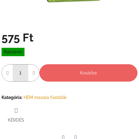
575 Ft
Egységár:
Raktáron
Kosárba
Kategória
:
HEM masala füstölők
KÉRDÉS