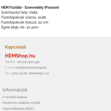
HEM Füstölő - Szenvedély (Passion)
Származási hely: India
Füstölőpálcák száma: 20db
Füstölőpálcák hossza: 20 cm
Égési ideje: kb. 30 perc
L
á
Kapcsolat
b
HEMShop.hu
l
é
Telefon:
+36 (20) 2322-590
c
E-mail:
rendeles@hemshop.hu
Cím:
5700 Gyula, Nürnbergi u. 10.
Információk
A vásárlás lépései
Fizetési és szállítási módok
Üzleti feltételek (ÁSZF)