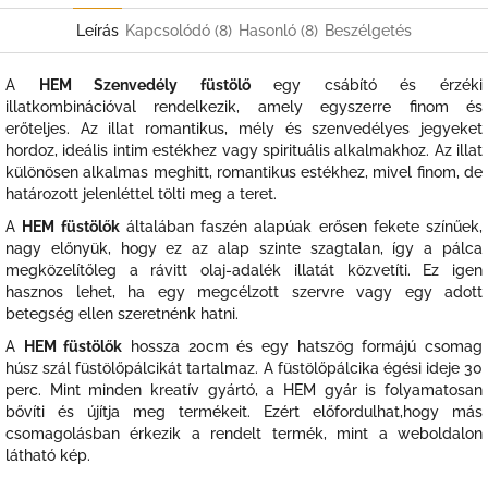
Leírás
Kapcsolódó (8)
Hasonló (8)
Beszélgetés
A
HEM Szenvedély füstölő
egy csábító és érzéki
illatkombinációval rendelkezik, amely egyszerre finom és
erőteljes. Az illat romantikus, mély és szenvedélyes jegyeket
hordoz, ideális intim estékhez vagy spirituális alkalmakhoz. Az illat
különösen alkalmas meghitt, romantikus estékhez, mivel finom, de
határozott jelenléttel tölti meg a teret.
A
HEM füstölők
általában faszén alapúak erősen fekete színűek,
nagy előnyük, hogy ez az alap szinte szagtalan, így a pálca
megközelítőleg a rávitt olaj-adalék illatát közvetíti. Ez igen
hasznos lehet, ha egy megcélzott szervre vagy egy adott
betegség ellen szeretnénk hatni.
A
HEM füstölők
hossza 20cm és egy hatszög formájú csomag
húsz szál füstölőpálcikát tartalmaz. A füstölőpálcika égési ideje 30
perc. Mint minden kreatív gyártó, a HEM gyár is folyamatosan
bővíti és újítja meg termékeit. Ezért előfordulhat,hogy más
csomagolásban érkezik a rendelt termék, mint a weboldalon
látható kép.