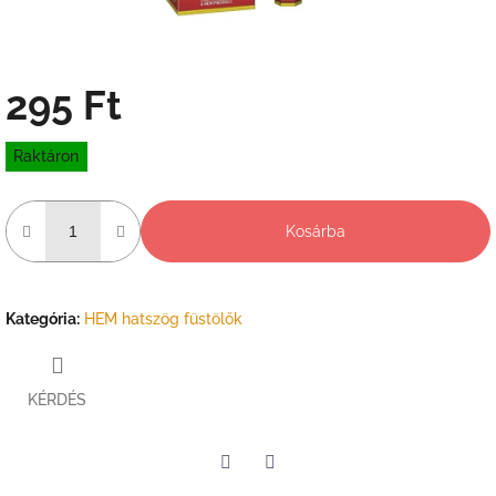
295 Ft
Egységár:
Raktáron
Kosárba
Kategória
:
HEM hatszög füstölők
KÉRDÉS
Twitter
Facebook