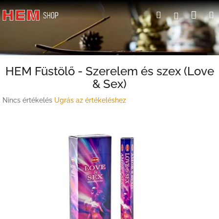
Ugrás
Kosá
Keresés
Bejelent
a
fő
tartalomhoz
HEM Füstölő - Szerelem és szex (Love
& Sex)
A
Nincs értékelés
Ugrás az értékeléshez
termék
átlagos
értékelése
5-
ből
0,0
csillag.