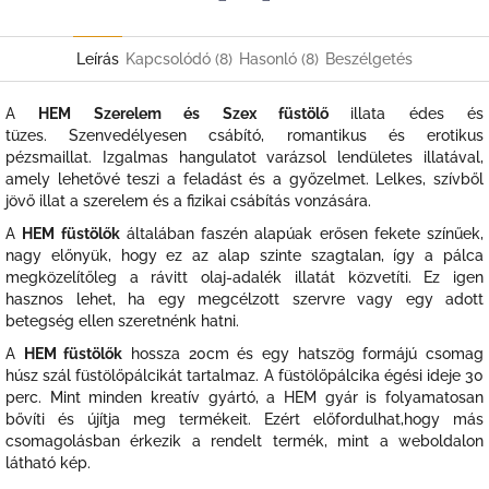
Twitter
Facebook
Leírás
Kapcsolódó (8)
Hasonló (8)
Beszélgetés
A
HEM Szerelem és Szex füstölő
illata é
des és
tüzes.
Szenvedélyesen csábító, romantikus és erotikus
pézsmaillat.
Izgalmas hangulatot varázsol lendületes illatával,
amely lehetővé teszi a feladást és a győzelmet. L
elkes, szívből
jövő illat a szerelem és a fizikai csábítás vonzására.
A
HEM füstölők
általában faszén alapúak erősen fekete színűek,
nagy előnyük, hogy ez az alap szinte szagtalan, így a pálca
megközelítőleg a rávitt olaj-adalék illatát közvetíti. Ez igen
hasznos lehet, ha egy megcélzott szervre vagy egy adott
betegség ellen szeretnénk hatni.
A
HEM füstölők
hossza 20cm és egy hatszög formájú csomag
húsz szál füstölőpálcikát tartalmaz. A füstölőpálcika égési ideje 30
perc. Mint minden kreatív gyártó, a HEM gyár is folyamatosan
bővíti és újítja meg termékeit. Ezért előfordulhat,hogy más
csomagolásban érkezik a rendelt termék, mint a weboldalon
látható kép.