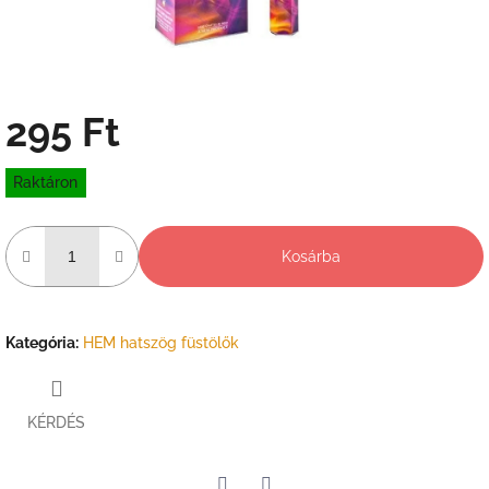
295 Ft
Egységár:
Raktáron
Kosárba
Kategória
:
HEM hatszög füstölők
KÉRDÉS