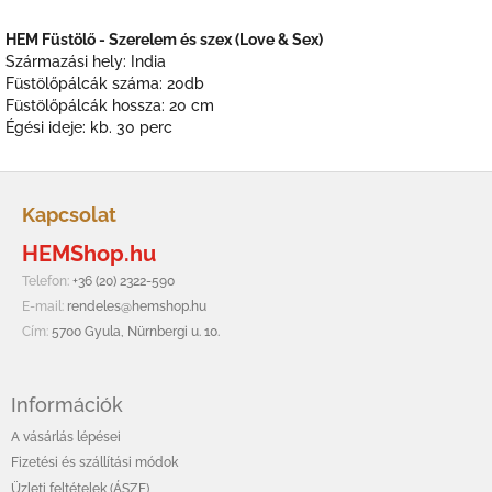
HEM Füstölő - Szerelem és szex (Love & Sex)
Származási hely: India
Füstölőpálcák száma: 20db
Füstölőpálcák hossza: 20 cm
Égési ideje: kb. 30 perc
L
á
Kapcsolat
b
HEMShop.hu
l
é
Telefon:
+36 (20) 2322-590
c
E-mail:
rendeles@hemshop.hu
Cím:
5700 Gyula, Nürnbergi u. 10.
Információk
A vásárlás lépései
Fizetési és szállítási módok
Üzleti feltételek (ÁSZF)