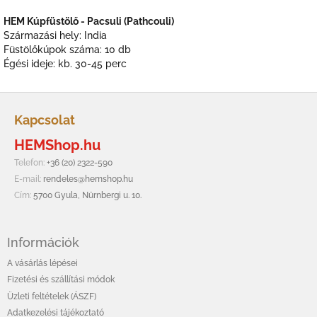
HEM Kúpfüstölő - Pacsuli (Pathcouli)
Származási hely: India
Füstölőkúpok száma: 10 db
Égési ideje: kb. 30-45 perc
L
á
Kapcsolat
b
HEMShop.hu
l
é
Telefon:
+36 (20) 2322-590
c
E-mail:
rendeles@hemshop.hu
Cím:
5700 Gyula, Nürnbergi u. 10.
Információk
A vásárlás lépései
Fizetési és szállítási módok
Üzleti feltételek (ÁSZF)
Adatkezelési tájékoztató