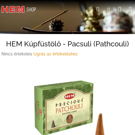
Ugrás
Kosá
Keresés
Bejelent
a
fő
tartalomhoz
HEM Kúpfüstölő - Pacsuli (Pathcouli)
A
Nincs értékelés
Ugrás az értékeléshez
termék
átlagos
értékelése
5-
ből
0,0
csillag.