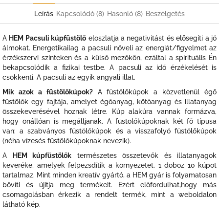
Leírás
Kapcsolódó (8)
Hasonló (8)
Beszélgetés
A
HEM Pacsuli kúpfüstölő
eloszlatja a negativitást és elősegíti a jó
álmokat. Energetikailag a pacsuli növeli az energiát/figyelmet az
érzékszervi szinteken és a külső mezőkön, ezáltal a spirituális Én
bekapcsolódik a fizikai testbe. A pacsuli az idő érzékelését is
csökkenti. A pacsuli az egyik angyali illat.
Mik azok a füstölőkúpok?
A füstölőkúpok a közvetlenül égő
füstölők egy fajtája, amelyet égőanyag, kötőanyag és illatanyag
összekeverésével hoznak létre. Kúp alakúra vannak formázva,
hogy önállóan is megálljanak. A füstölőkúpoknak két fő típusa
van: a szabványos füstölőkúpok és a visszafolyó füstölőkúpok
(néha vízesés füstölőkúpoknak nevezik).
A
HEM kúpfüstölők
természetes összetevők és illatanyagok
keveréke, amelyek felpezsdítik a környezetet. 1 doboz 10 kúpot
tartalmaz. Mint minden kreatív gyártó, a HEM gyár is folyamatosan
bővíti és újítja meg termékeit. Ezért előfordulhat,hogy más
csomagolásban érkezik a rendelt termék, mint a weboldalon
látható kép.