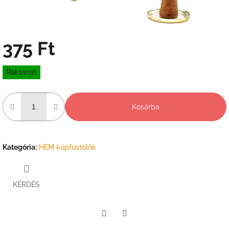
375 Ft
Egységár:
Raktáron
Kosárba
Kategória
:
HEM kúpfüstölők
KÉRDÉS
Twitter
Facebook