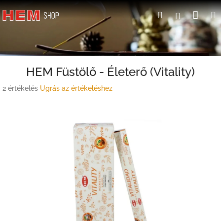
Ugrás
Kosá
Keresés
Bejelent
a
fő
tartalomhoz
HEM Füstölő - Életerő (Vitality)
A
2 értékelés
Ugrás az értékeléshez
termék
átlagos
értékelése
5-
ből
5,0
csillag.