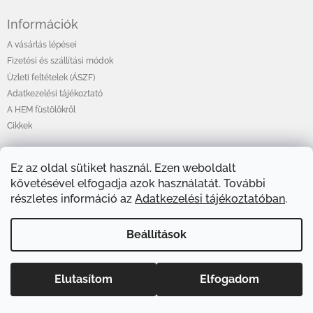
Információk
A vásárlás lépései
Fizetési és szállítási módok
Üzleti feltételek (ÁSZF)
Adatkezelési tájékoztató
A HEM füstölőkről
Cikkek
Ez az oldal sütiket használ. Ezen weboldalt
Online fizetési lehetőséget biztosítunk
követésével elfogadja azok használatát. További
részletes információ az
Adatkezelési tájékoztatóban
.
Beállítások
Elutasítom
Elfogadom
Copyright 2026
HEMShop.hu
. Minden jog fenntartva.
Shoptet készítette
Süti beállítások szerkesztése