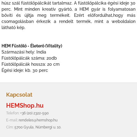
húsz szál füstölőpálcikát tartalmaz. A füstölőpálcika égési ideje 30
perc. Mint minden kreatív gyártó, a HEM gyár is folyamatosan
bővíti és újítja meg termékeit. Ezért előfordulhat,hogy más
csomagolásban érkezik a rendelt termék, mint a weboldalon
látható kép.
HEM Füstölő - Életerő (Vitality)
Származási hely: India
Füstölőpálcák száma: 20db
Füstölőpálcák hossza: 20 cm
Égési ideje: kb. 30 perc
L
á
Kapcsolat
b
HEMShop.hu
l
é
Telefon:
+36 (20) 2322-590
c
E-mail:
rendeles@hemshop.hu
Cím:
5700 Gyula, Nürnbergi u. 10.