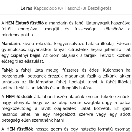
Leírás
Kapcsolódó (8)
Hasonló (8)
Beszélgetés
A
HEM Életerő füstölő
a mandarin és fahéj illatanyagait használva
feltölt energiával, megújít és frissességet kölcsönöz a
mindennapokba.
Mandarin:
kiváló relaxáló, kiegyensúlyozó hatású illóolaj. Édesen
gyümölcsös, ugyanakkor fanyar citrusfélék héjára jellemző illat
egy csipetnyi bájjal. Az öröm olajának is tartják. Felvidít, közben
elősegíti az ellazulást.
Fahéj:
a fahéj illata meleg, fűszeres és édes. Különösen ha
borzongunk, betegnek érezzük magunkat, fázik a lelkünk, akkor
tanácsos az illatlámpába fahéj illóolajat tenni. A fahéj illóolaj
antibakteriális, antivirális és antifungális hatású.
A
HEM füstölők
általában faszén alapúak erősen fekete színűek,
nagy előnyük, hogy ez az alap szinte szagtalan, így a pálca
megközelítőleg a rávitt olaj-adalék illatát közvetíti. Ez igen
hasznos lehet, ha egy megcélzott szervre vagy egy adott
betegség ellen szeretnénk hatni.
A
HEM füstölők
hossza 20cm és egy hatszög formájú csomag