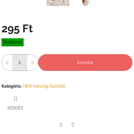
295 Ft
Egységár:
Raktáron
Kosárba
Kategória
:
HEM hatszög füstölők
KÉRDÉS
Twitter
Facebook