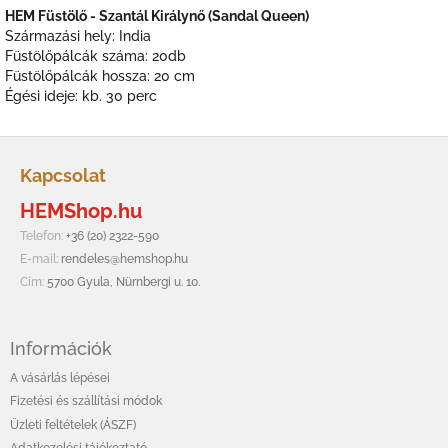
HEM Füstölő - Szantál Királynő (Sandal Queen)
Származási hely: India
Füstölőpálcák száma: 20db
Füstölőpálcák hossza: 20 cm
Égési ideje: kb. 30 perc
L
á
Kapcsolat
b
HEMShop.hu
l
é
Telefon:
+36 (20) 2322-590
c
E-mail:
rendeles@hemshop.hu
Cím:
5700 Gyula, Nürnbergi u. 10.
Információk
A vásárlás lépései
Fizetési és szállítási módok
Üzleti feltételek (ÁSZF)
Adatkezelési tájékoztató