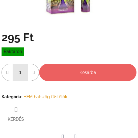
295 Ft
Egységár:
Raktáron
Kosárba
Kategória
:
HEM hatszög füstölők
KÉRDÉS