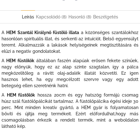
Twitter
Facebook
Leírás
Kapcsolódó (8)
Hasonló (8)
Beszélgetés
A
HEM Szantál Királynő füstölő illata
a közönséges szantálokhoz
hasonlóan spirituális illat, és serkenti az intuíciót. Belső egyensúlyt
teremt. Alkalmazzák a lakások helyiségeinek megtisztítására és
elűzi a negatív gondolatokat.
A
HEM füstölők
általában faszén alapúak erősen fekete színűek,
nagy előnyük, hogy ez az alap szinte szagtalan, így a pálca
megközelítőleg a rávitt olaj-adalék illatát közvetíti. Ez igen
hasznos lehet, ha egy megcélzott szervre vagy egy adott
betegség ellen szeretnénk hatni.
A
HEM füstölők
hossza 20cm és egy hatszög formájú csomag
húsz szál füstölőpálcikát tartalmaz. A füstölőpálcika égési ideje 30
perc. Mint minden kreatív gyártó, a HEM gyár is folyamatosan
bővíti és újítja meg termékeit. Ezért előfordulhat,hogy más
csomagolásban érkezik a rendelt termék, mint a weboldalon
látható kép.