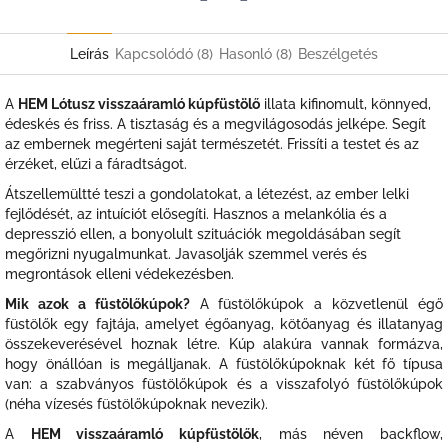
Twitter
Facebook
Leírás
Kapcsolódó (8)
Hasonló (8)
Beszélgetés
A
HEM Lótusz visszaáramló kúpfüstölő
illata kifinomult, könnyed,
édeskés és friss. A tisztaság és a megvilágosodás jelképe. Segít
az embernek megérteni saját természetét. Frissíti a testet és az
érzéket, elűzi a fáradtságot.
Átszellemültté teszi a gondolatokat, a létezést, az ember lelki
fejlődését, az intuíciót elősegíti. Hasznos a melankólia és a
depresszió ellen, a bonyolult szituációk megoldásában segít
megőrizni nyugalmunkat. Javasolják szemmel verés és
megrontások elleni védekezésben.
Mik azok a füstölőkúpok?
A füstölőkúpok a közvetlenül égő
füstölők egy fajtája, amelyet égőanyag, kötőanyag és illatanyag
összekeverésével hoznak létre. Kúp alakúra vannak formázva,
hogy önállóan is megálljanak. A füstölőkúpoknak két fő típusa
van: a szabványos füstölőkúpok és a visszafolyó füstölőkúpok
(néha vízesés füstölőkúpoknak nevezik).
A
HEM visszaáramló kúpfüstölők
, más néven backflow,