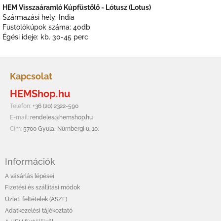
HEM Visszaáramló Kúpfüstölő - Lótusz (Lotus)
Származási hely: India
Füstölőkúpok száma: 40db
Égési ideje: kb. 30-45 perc
L
á
Kapcsolat
b
HEMShop.hu
l
é
Telefon:
+36 (20) 2322-590
c
E-mail:
rendeles@hemshop.hu
Cím:
5700 Gyula, Nürnbergi u. 10.
Információk
A vásárlás lépései
Fizetési és szállítási módok
Üzleti feltételek (ÁSZF)
Adatkezelési tájékoztató