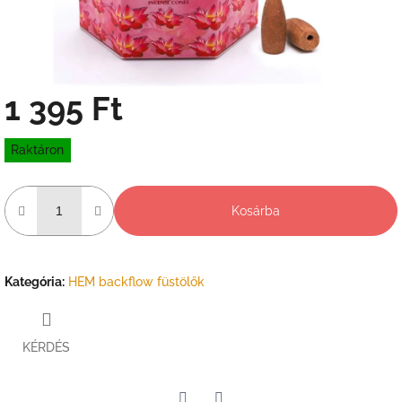
1 395 Ft
Egységár:
Raktáron
Kosárba
Kategória
:
HEM backflow füstölők
KÉRDÉS