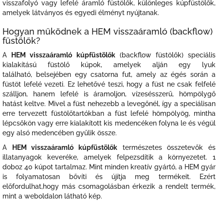
visszafolyó vagy lefelé áramló füstölők, különleges kúpfüstölők,
amelyek látványos és egyedi élményt nyújtanak.
Hogyan működnek a HEM visszaáramló (backflow)
füstölők?
A
HEM visszaáramló kúpfüstölők
(backflow füstölők) speciális
kialakítású füstölő kúpok, amelyek alján egy lyuk
található, belsejében egy csatorna fut, amely az égés során a
füstöt lefelé vezeti. Ez lehetővé teszi, hogy a füst ne csak felfelé
szálljon, hanem lefelé is áramoljon, vízesésszerű, hömpölygő
hatást keltve. Mivel a füst nehezebb a levegőnél, így a speciálisan
erre tervezett füstölőtartókban a füst lefelé hömpölyög, mintha
lépcsőkön vagy erre kialakított kis medencéken folyna le és végül
egy alsó medencében gyűlik össze.
A
HEM visszaáramló kúpfüstölők
természetes összetevők és
illatanyagok keveréke, amelyek felpezsdítik a környezetet. 1
doboz 40 kúpot tartalmaz. Mint minden kreatív gyártó, a HEM gyár
is folyamatosan bővíti és újítja meg termékeit. Ezért
előfordulhat,hogy más csomagolásban érkezik a rendelt termék,
mint a weboldalon látható kép.