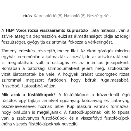
Twitter
Facebook
Leírás
Kapcsolódó (8)
Hasonló (8)
Beszélgetés
A
HEM Vörös rózsa visszaáramló kúpfüstölő
illata hatással van a
szívre, átsegít a depresszión, elűzi az álmatlanságot, oldja az idegi
feszültséget, gyógyítja az aritmiát, fokozza a vérkeringést.
Tömény, édeskés, részegítő, meleg illat. Az ókori görögök minden
egyházi ceremónián alkalmazták a rózsát, de az arisztokratáiknál
is megtalálható volt a csillogás és az intimitás jelképeként.
Rómában a bátorság szimbólumaként jelent meg, szökőkutak
vizét illatosították be vele. A hölgyek órákat ücsörögtek rózsa
szirommal megszórt fürdőben, hogy bőrük rugalmasabbá,
frissebbé, illatosabbá váljon.
Mik azok a füstölőkúpok?
A füstölőkúpok a közvetlenül égő
füstölők egy fajtája, amelyet égőanyag, kötőanyag és illatanyag
összekeverésével hoznak létre. Kúp alakúra vannak formázva,
hogy önállóan is megálljanak. A füstölőkúpoknak két fő típusa
van: a szabványos füstölőkúpok és a visszafolyó füstölőkúpok
(néha vízesés füstölőkúpoknak nevezik).