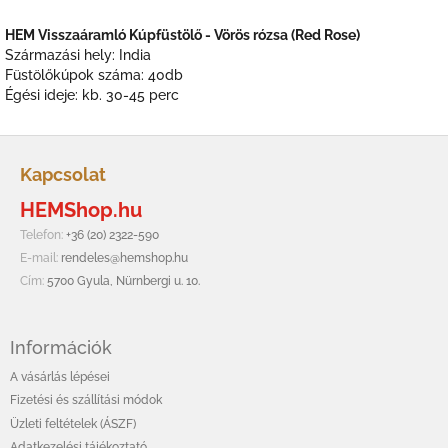
HEM Visszaáramló Kúpfüstölő - Vörös rózsa (Red Rose)
Származási hely: India
Füstölőkúpok száma: 40db
Égési ideje: kb. 30-45 perc
L
á
Kapcsolat
b
HEMShop.hu
l
é
Telefon:
+36 (20) 2322-590
c
E-mail:
rendeles@hemshop.hu
Cím:
5700 Gyula, Nürnbergi u. 10.
Információk
A vásárlás lépései
Fizetési és szállítási módok
Üzleti feltételek (ÁSZF)
Adatkezelési tájékoztató