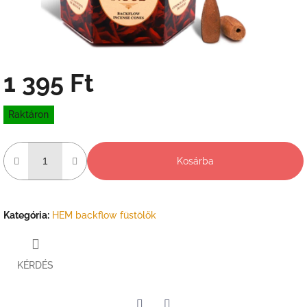
1 395 Ft
Egységár:
Raktáron
Kosárba
Kategória
:
HEM backflow füstölők
KÉRDÉS