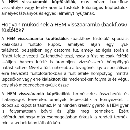
A
HEM visszaáramló kúpfüstölők
, más néven backflow,
visszafolyó vagy lefelé áramló füstölők, különleges kúpfüstölők,
amelyek látványos és egyedi élményt nyújtanak.
Hogyan működnek a HEM visszaáramló (backflow)
füstölők?
A
HEM visszaáramló kúpfüstölők
(backflow füstölők) speciális
kialakítású füstölő kúpok, amelyek alján egy lyuk
található, belsejében egy csatorna fut, amely az égés során a
füstöt lefelé vezeti. Ez lehetővé teszi, hogy a füst ne csak felfelé
szálljon, hanem lefelé is áramoljon, vízesésszerű, hömpölygő
hatást keltve. Mivel a füst nehezebb a levegőnél, így a speciálisan
erre tervezett füstölőtartókban a füst lefelé hömpölyög, mintha
lépcsőkön vagy erre kialakított kis medencéken folyna le és végül
egy alsó medencében gyűlik össze.
A
HEM visszaáramló kúpfüstölők
természetes összetevők és
illatanyagok keveréke, amelyek felpezsdítik a környezetet. 1
doboz 40 kúpot tartalmaz. Mint minden kreatív gyártó, a HEM gyár
is folyamatosan bővíti és újítja meg termékeit. Ezért
előfordulhat,hogy más csomagolásban érkezik a rendelt termék,
mint a weboldalon látható kép.